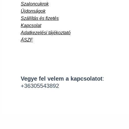
Szaloncukrok
Újdonságok
Szállítás és fizetés
Kapcsolat
Adatkezelési tájékoztató
ÁSZF
Vegye fel velem a kapcsolatot
:
+36305543892