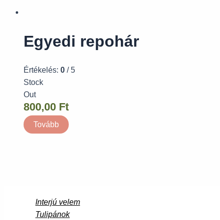
Egyedi repohár
Értékelés:
0
/ 5
Stock
Out
800,00
Ft
Tovább
Interjú velem
Tulipánok