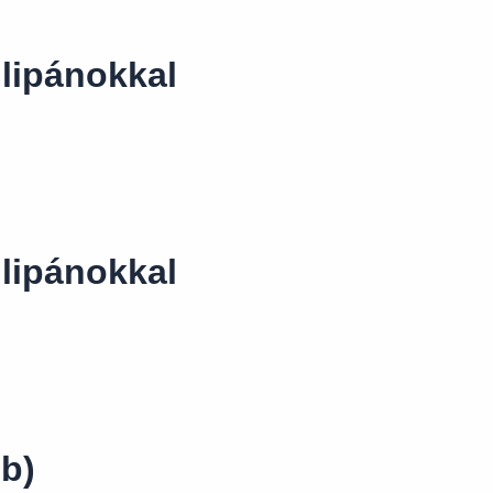
ulipánokkal
ulipánokkal
db)