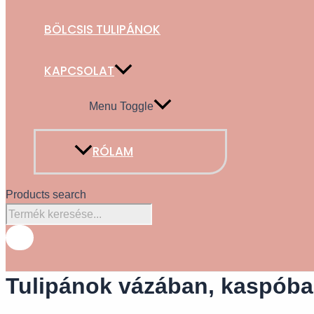
BÖLCSIS TULIPÁNOK
KAPCSOLAT
Menu Toggle
RÓLAM
Products search
Tulipánok vázában, kaspób