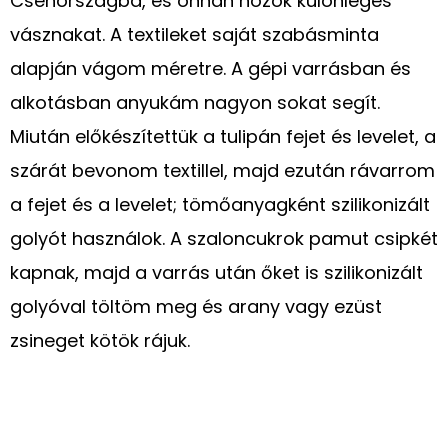
Csehországba, és onnan hozok különleges
vásznakat. A textileket saját szabásminta
alapján vágom méretre. A gépi varrásban és
alkotásban anyukám nagyon sokat segít.
Miután előkészítettük a tulipán fejet és levelet, a
szárát bevonom textillel, majd ezután rávarrom
a fejet és a levelet; tömőanyagként szilikonizált
golyót használok. A szaloncukrok pamut csipkét
kapnak, majd a varrás után őket is szilikonizált
golyóval töltöm meg és arany vagy ezüst
zsineget kötök rájuk.