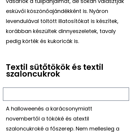
vásárlók a tulipánjaimat, de sokan választják
esküvői köszönőajándékként is. Nyáron
levendulával töltött illatosítókat is készítek,
korábban készültek dinnyeszeletek, tavaly
pedig körték és kukoricák is.
Textil sütőtökök és textil
szaloncukrok
A halloweenés a karácsonymiatt
novembertől a tököké és atextil
szaloncukroké a főszerep. Nem mellesleg a