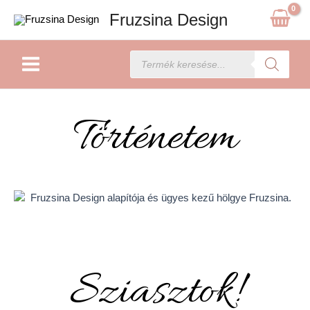
Skip
Fruzsina Design
to
content
Main
Products
search
Menu
Történetem
Sziasztok!