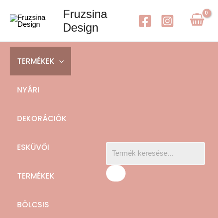
Skip
Fruzsina
to
Design
content
Products
search
TERMÉKEK
NYÁRI
DEKORÁCIÓK
ESKÜVŐI
TERMÉKEK
BÖLCSIS