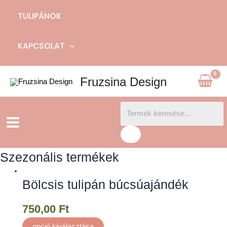
TULIPÁNOK
KAPCSOLAT
Fruzsina Design
Products
Main
search
Menu
Szezonális termékek
Bölcsis tulipán búcsúajándék
750,00
Ft
opció kiválasztása