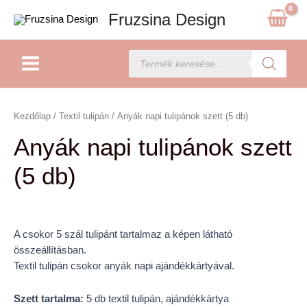
Skip
Fruzsina Design
to
content
Main
Products
search
Menu
Anyák
napi
Kezdőlap
/
Textil tulipán
/ Anyák napi tulipánok szett (5 db)
tulipánok
Anyák napi tulipánok szett
szett
(5
(5 db)
db)
mennyiség
A csokor 5 szál tulipánt tartalmaz a képen látható
összeállításban.
Textil tulipán csokor anyák napi ajándékkártyával.
Szett tartalma:
5 db textil tulipán, ajándékkártya