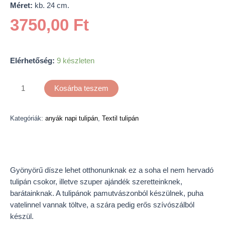
Méret:
kb. 24 cm.
3750,00
Ft
Elérhetőség:
9 készleten
Kosárba teszem
Kategóriák:
anyák napi tulipán
,
Textil tulipán
Leírás
Gyönyörű dísze lehet otthonunknak ez a soha el nem hervadó
tulipán csokor, illetve szuper ajándék szeretteinknek,
barátainknak. A tulipánok pamutvászonból készülnek, puha
vatelinnel vannak töltve, a szára pedig erős szívószálból
készül.