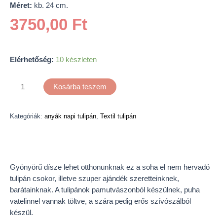
Méret:
kb. 24 cm.
3750,00
Ft
Elérhetőség:
10 készleten
Kosárba teszem
Kategóriák:
anyák napi tulipán
,
Textil tulipán
Leírás
Gyönyörű dísze lehet otthonunknak ez a soha el nem hervadó
tulipán csokor, illetve szuper ajándék szeretteinknek,
barátainknak. A tulipánok pamutvászonból készülnek, puha
vatelinnel vannak töltve, a szára pedig erős szívószálból
készül.