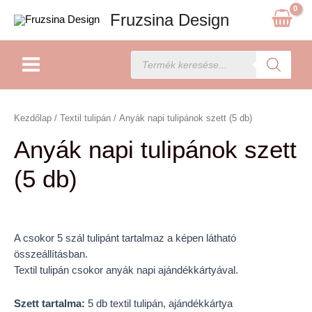
Skip
Fruzsina Design
to
content
Main
Products
search
Menu
Anyák
napi
Kezdőlap
/
Textil tulipán
/ Anyák napi tulipánok szett (5 db)
tulipánok
Anyák napi tulipánok szett
szett
(5
(5 db)
db)
mennyiség
A csokor 5 szál tulipánt tartalmaz a képen látható
összeállításban.
Textil tulipán csokor anyák napi ajándékkártyával.
Szett tartalma:
5 db textil tulipán, ajándékkártya