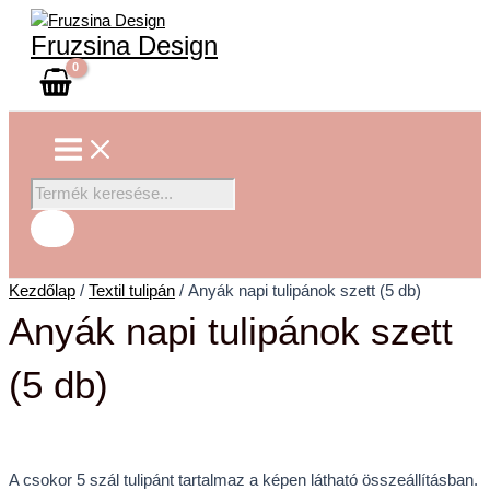
Main
Skip
Anyák
Products
Menu
to
napi
search
Fruzsina Design
content
tulipánok
szett
(5
db)
mennyiség
Kezdőlap
/
Textil tulipán
/ Anyák napi tulipánok szett (5 db)
Anyák napi tulipánok szett
(5 db)
A csokor 5 szál tulipánt tartalmaz a képen látható összeállításban.