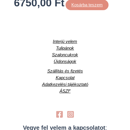
6750,00
Ft
Kosárba teszem
Interjú velem
Tulipánok
Szaloncukrok
Újdonságok
Szállítás és fizetés
Kapcsolat
Adatkezelési tájékoztató
ÁSZF
Vegye fel velem a kapcsolatot
: