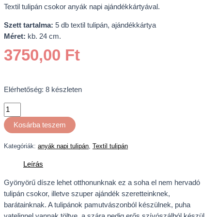
Textil tulipán csokor anyák napi ajándékkártyával.
Szett tartalma:
5 db textil tulipán, ajándékkártya
Méret:
kb. 24 cm.
3750,00
Ft
Elérhetőség:
8 készleten
Kosárba teszem
Kategóriák:
anyák napi tulipán
,
Textil tulipán
Leírás
Gyönyörű dísze lehet otthonunknak ez a soha el nem hervadó
tulipán csokor, illetve szuper ajándék szeretteinknek,
barátainknak. A tulipánok pamutvászonból készülnek, puha
vatelinnel vannak töltve, a szára pedig erős szívószálból készül.