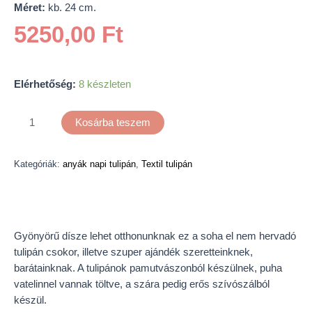
Méret:
kb. 24 cm.
5250,00
Ft
Elérhetőség:
8 készleten
Kosárba teszem
Kategóriák:
anyák napi tulipán
,
Textil tulipán
Leírás
Gyönyörű dísze lehet otthonunknak ez a soha el nem hervadó
tulipán csokor, illetve szuper ajándék szeretteinknek,
barátainknak. A tulipánok pamutvászonból készülnek, puha
vatelinnel vannak töltve, a szára pedig erős szívószálból
készül.