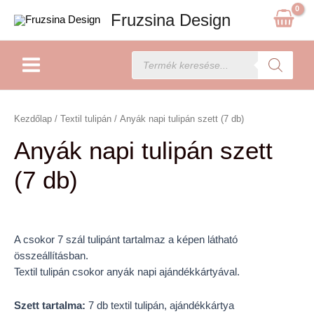
Skip
Fruzsina Design
to
content
Main
Products
search
Menu
Anyák
napi
Kezdőlap
/
Textil tulipán
/ Anyák napi tulipán szett (7 db)
tulipán
Anyák napi tulipán szett
szett
(7
(7 db)
db)
mennyiség
A csokor 7 szál tulipánt tartalmaz a képen látható
összeállításban.
Textil tulipán csokor anyák napi ajándékkártyával.
Szett tartalma:
7 db textil tulipán, ajándékkártya