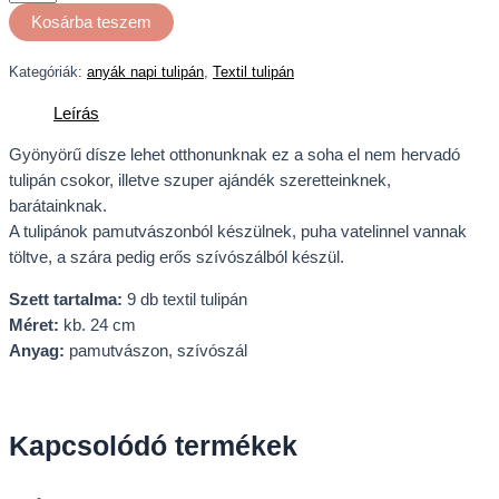
Kosárba teszem
Kategóriák:
anyák napi tulipán
,
Textil tulipán
Leírás
Gyönyörű dísze lehet otthonunknak ez a soha el nem hervadó
tulipán csokor, illetve szuper ajándék szeretteinknek,
barátainknak.
A tulipánok pamutvászonból készülnek, puha vatelinnel vannak
töltve, a szára pedig erős szívószálból készül.
Szett tartalma:
9 db textil tulipán
Méret:
kb. 24 cm
Anyag:
pamutvászon, szívószál
Kapcsolódó termékek