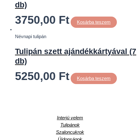
db)
3750,00
Ft
Kosárba teszem
Névnapi tulipán
Tulipán szett ajándékkártyával (7
db)
5250,00
Ft
Kosárba teszem
Interjú velem
Tulipánok
Szaloncukrok
Újdonságok