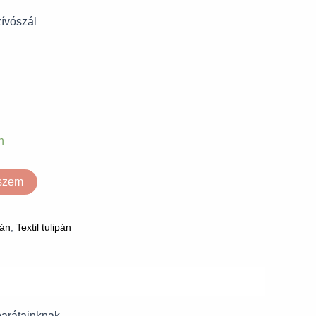
ívószál
n
eszem
pán
,
Textil tulipán
barátainknak.