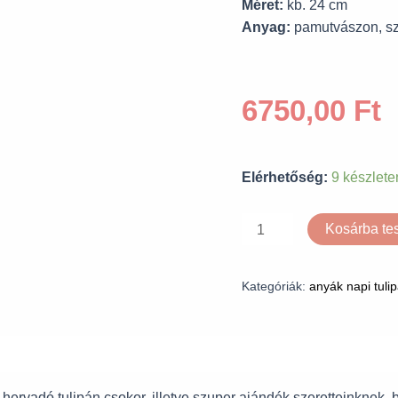
Méret:
kb. 24 cm
Anyag:
pamutvászon, sz
6750,00
Ft
Elérhetőség:
9 készlete
Kosárba t
Kategóriák:
anyák napi tuli
ervadó tulipán csokor, illetve szuper ajándék szeretteinknek, 