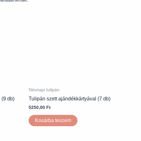
Névnapi tulipán
 (9 db)
Tulipán szett ajándékkártyával (7 db)
5250,00
Ft
Kosárba teszem