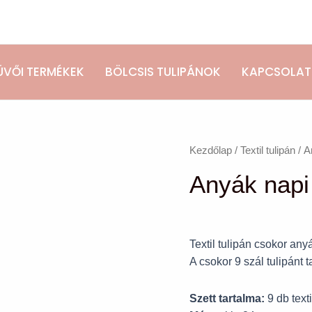
ÜVŐI TERMÉKEK
BÖLCSIS TULIPÁNOK
KAPCSOLAT
Anyák
Kezdőlap
/
Textil tulipán
/ A
napi
Anyák napi 
tulipánok
szett
(9
db)
Textil tulipán csokor any
mennyiség
A csokor 9 szál tulipánt 
Szett tartalma:
9 db texti