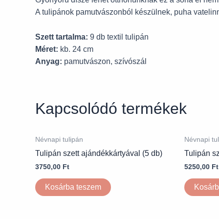
A tulipánok pamutvászonból készülnek, puha vatelinne
Szett tartalma:
9 db textil tulipán
Méret:
kb. 24 cm
Anyag:
pamutvászon, szívószál
Kapcsolódó termékek
Névnapi tulipán
Névnapi tu
Tulipán szett ajándékkártyával (5 db)
Tulipán sz
3750,00
Ft
5250,00
Ft
Kosárba teszem
Kosárb