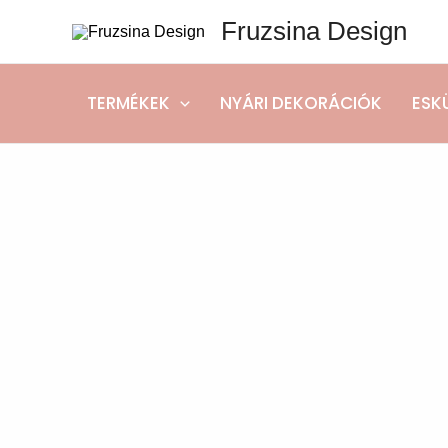
Skip
Fruzsina Design
to
content
TERMÉKEK
NYÁRI DEKORÁCIÓK
ESK