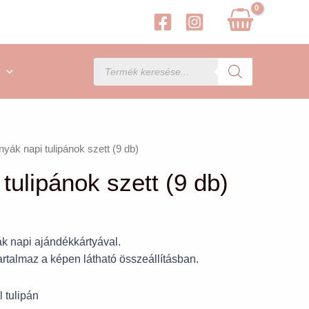
Products
search
nyák napi tulipánok szett (9 db)
tulipánok szett (9 db)
ák napi ajándékkártyával.
tartalmaz a képen látható összeállításban.
l tulipán