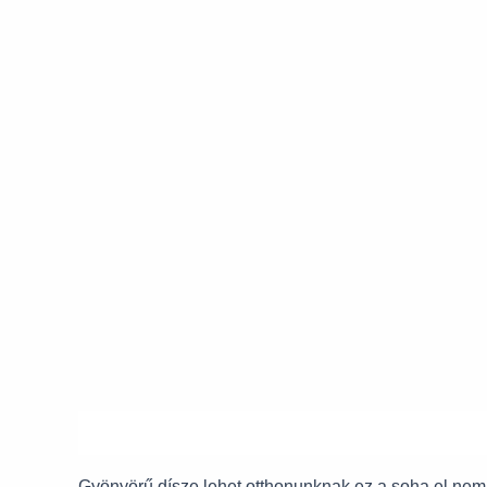
Leírás
Gyönyörű dísze lehet otthonunknak ez a soha el nem h