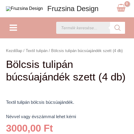
Skip
Fruzsina Design
to
content
Main
Products
search
Menu
Kezdőlap
/
Textil tulipán
/ Bölcsis tulipán búcsúajándék szett (4 db)
Bölcsis tulipán
búcsúajándék szett (4 db)
Textil tulipán bölcsis búcsúajándék.
Névvel vagy évszámmal lehet kérni
3000,00
Ft