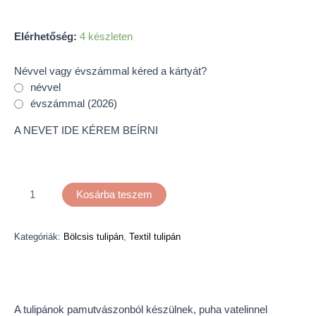
Elérhetőség:
4 készleten
Névvel vagy évszámmal kéred a kártyát?
névvel
évszámmal (2026)
A NEVET IDE KÉREM BEÍRNI
Kosárba teszem
Kategóriák:
Bölcsis tulipán
,
Textil tulipán
Leírás
A tulipánok pamutvászonból készülnek, puha vatelinnel