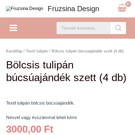
Skip
Fruzsina Design
to
content
Main
Products
search
Menu
Bölcsis
tulipán
Kezdőlap
/
Textil tulipán
/ Bölcsis tulipán búcsúajándék szett (4 db)
búcsúajándék
Bölcsis tulipán
szett
(4
búcsúajándék szett (4 db)
db)
mennyiség
Textil tulipán bölcsis búcsúajándék.
Névvel vagy évszámmal lehet kérni
3000,00
Ft