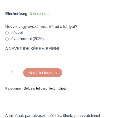
Elérhetőség:
5 készleten
Névvel vagy évszámmal kéred a kártyát?
névvel
évszámmal (2026)
A NEVET IDE KÉREM BEÍRNI
Kosárba teszem
Kategóriák:
Bölcsis tulipán
,
Textil tulipán
Leírás
A tulipánok pamutvászonból készülnek, puha vatelinnel