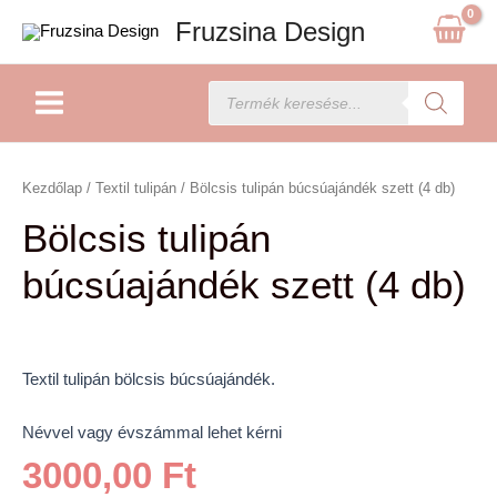
Skip
Fruzsina Design
to
content
Main
Products
search
Menu
Bölcsis
tulipán
Kezdőlap
/
Textil tulipán
/ Bölcsis tulipán búcsúajándék szett (4 db)
búcsúajándék
Bölcsis tulipán
szett
(4
búcsúajándék szett (4 db)
db)
mennyiség
Textil tulipán bölcsis búcsúajándék.
Névvel vagy évszámmal lehet kérni
3000,00
Ft