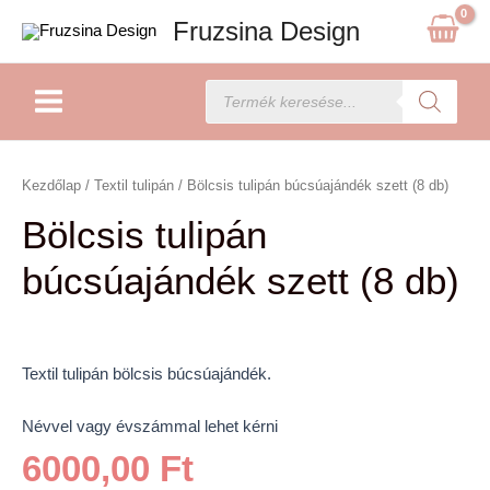
Skip
Fruzsina Design
to
content
Main
Products
search
Menu
Bölcsis
tulipán
Kezdőlap
/
Textil tulipán
/ Bölcsis tulipán búcsúajándék szett (8 db)
búcsúajándék
Bölcsis tulipán
szett
(8
búcsúajándék szett (8 db)
db)
mennyiség
Textil tulipán bölcsis búcsúajándék.
Névvel vagy évszámmal lehet kérni
6000,00
Ft