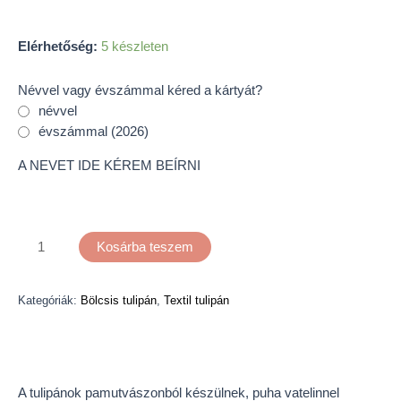
Elérhetőség:
5 készleten
Névvel vagy évszámmal kéred a kártyát?
névvel
évszámmal (2026)
A NEVET IDE KÉREM BEÍRNI
Kosárba teszem
Kategóriák:
Bölcsis tulipán
,
Textil tulipán
Leírás
A tulipánok pamutvászonból készülnek, puha vatelinnel