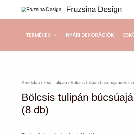
Skip
Fruzsina Design
to
content
TERMÉKEK
NYÁRI DEKORÁCIÓK
ESK
Bölcsis
tulipán
Kezdőlap
/
Textil tulipán
/ Bölcsis tulipán búcsúajándék sze
búcsúajándék
Bölcsis tulipán búcsúaj
szett
(8
(8 db)
db)
mennyiség