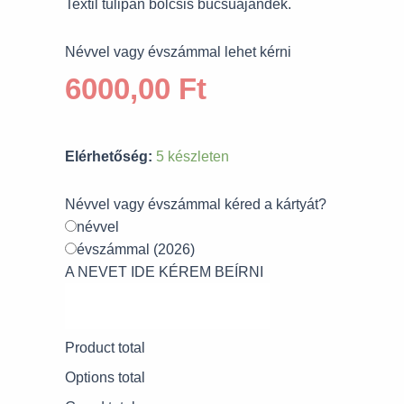
Textil tulipán bölcsis búcsúajándék.
Névvel vagy évszámmal lehet kérni
6000,00
Ft
Elérhetőség:
5 készleten
Névvel vagy évszámmal kéred a kártyát?
névvel
évszámmal (2026)
A NEVET IDE KÉREM BEÍRNI
Product total
Options total