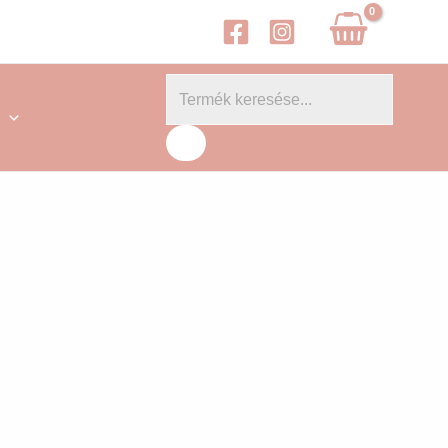
Products
search