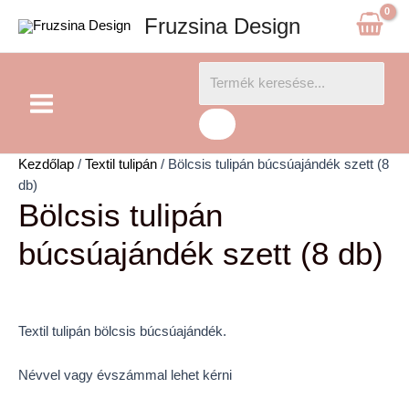
Skip
Bölcsis
Fruzsina Design
to
tulipán
content
búcsúajándék
Main
Products
szett
(8
Menu
search
db)
mennyiség
Kezdőlap
/
Textil tulipán
/ Bölcsis tulipán búcsúajándék szett (8
db)
Bölcsis tulipán
búcsúajándék szett (8 db)
Textil tulipán bölcsis búcsúajándék.
Névvel vagy évszámmal lehet kérni