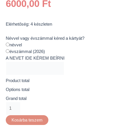
6000,00
Ft
Elérhetőség:
4 készleten
Névvel vagy évszámmal kéred a kártyát?
névvel
évszámmal (2026)
A NEVET IDE KÉREM BEÍRNI
Product total
Options total
Grand total
Kosárba teszem