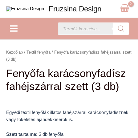
Skip
Fruzsina Design
to
content
Main
Products
search
Menu
Fenyőfa
karácsonyfadísz
Kezdőlap
/
Textil fenyőfa
/ Fenyőfa karácsonyfadísz fahéjszárral szett
fahéjszárral
(3 db)
szett
Fenyőfa karácsonyfadísz
(3
db)
fahéjszárral szett (3 db)
mennyiség
Egyedi textil fenyőfák illatos fahéjszárral karácsonyfadísznek
vagy tökéletes ajándékkísérők is.
Szett tartalma:
3 db fenyőfa