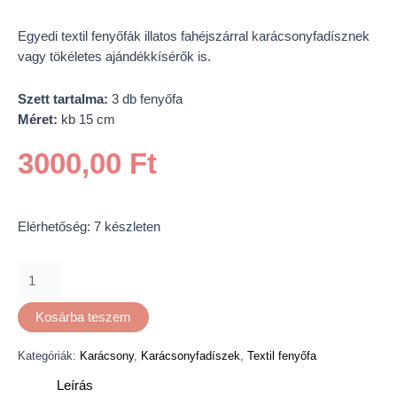
Egyedi textil fenyőfák illatos fahéjszárral karácsonyfadísznek
vagy tökéletes ajándékkísérők is.
Szett tartalma:
3 db fenyőfa
Méret:
kb 15 cm
3000,00
Ft
Elérhetőség:
7 készleten
Kosárba teszem
Kategóriák:
Karácsony
,
Karácsonyfadíszek
,
Textil fenyőfa
Leírás