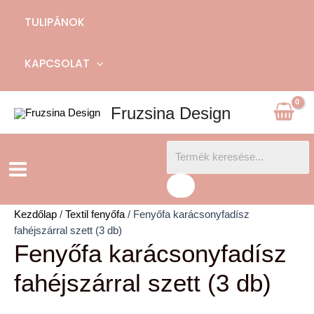
TULIPÁNOK
KAPCSOLAT
Fruzsina Design
Products
Main
search
Menu
Kezdőlap
/
Textil fenyőfa
/ Fenyőfa karácsonyfadísz
fahéjszárral szett (3 db)
Fenyőfa karácsonyfadísz
fahéjszárral szett (3 db)