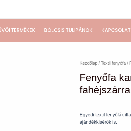
ÜVŐI TERMÉKEK
BÖLCSIS TULIPÁNOK
KAPCSOLAT
Fenyőfa
Kezdőlap
/
Textil fenyőfa
/ 
karácsonyfadísz
Fenyőfa ka
fahéjszárral
szett
fahéjszárra
(3
db)
mennyiség
Egyedi textil fenyőfák il
ajándékkísérők is.