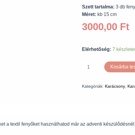
Szett tartalma:
3 db fen
Méret:
kb 15 cm
3000,00
Ft
Elérhetőség:
7 készlete
Kosárba t
Kategóriák:
Karácsony
,
Kar
et a textil fenyőket használhatod már az adventi készülődésné