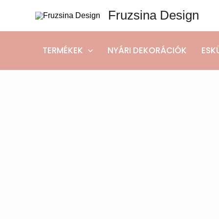
Skip
Fruzsina Design
to
content
TERMÉKEK
NYÁRI DEKORÁCIÓK
ESK