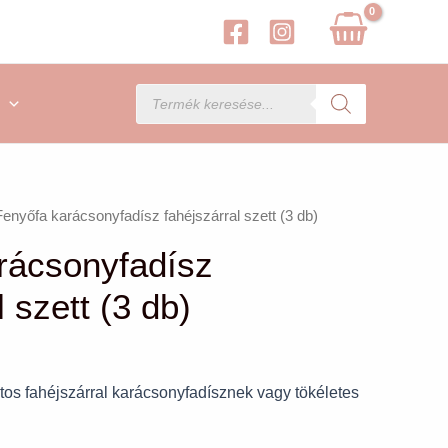
Products
search
Fenyőfa karácsonyfadísz fahéjszárral szett (3 db)
rácsonyfadísz
l szett (3 db)
latos fahéjszárral karácsonyfadísznek vagy tökéletes