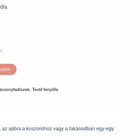
yőfa
n
eszem
ácsonyfadíszek
,
Textil fenyőfa
l, az ajtóra a koszorúhoz vagy a lakásodban egy-egy