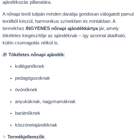
ajándékozás pillanatára.
A nőnapi textil tulipán minden darabja gondosan válogatott pamut
textilből készül, harmonikus színekben és mintákban. A
termékhez
INGYENES nőnapi ajándékkártya
jár, amely
tökéletes kiegészítője az ajándéknak – így azonnal átadható,
külön csomagolás nélkül is.
🎁
Tökéletes nőnapi ajándék
:
kolléganőknek
pedagógusoknak
óvónőknek
anyukáknak, nagymamáknak
barátnőknek
köszönetajándéknak
✨
Termékjellemzők
: