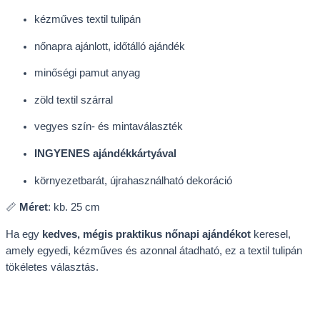
kézműves textil tulipán
nőnapra ajánlott, időtálló ajándék
minőségi pamut anyag
zöld textil szárral
vegyes szín- és mintaválaszték
INGYENES ajándékkártyával
környezetbarát, újrahasználható dekoráció
📏
Méret
: kb. 25 cm
Ha egy
kedves, mégis praktikus nőnapi ajándékot
keresel,
amely egyedi, kézműves és azonnal átadható, ez a textil tulipán
tökéletes választás.