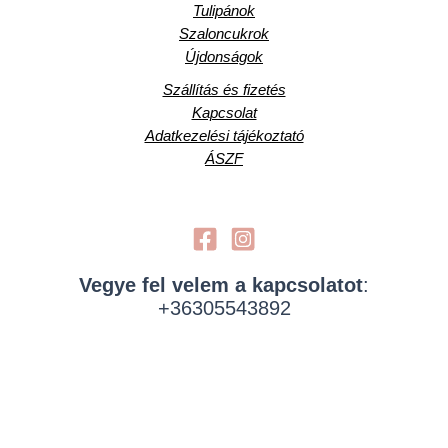
Tulipánok
Szaloncukrok
Újdonságok
Szállítás és fizetés
Kapcsolat
Adatkezelési tájékoztató
ÁSZF
Vegye fel velem a kapcsolatot
:
+36305543892