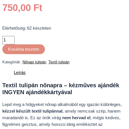
750,00
Ft
Elérhetőség:
62 készleten
Kosárba teszem
Kategóriák:
Nőnapi tulipán
,
Textil tulipán
Leírás
Textil tulipán nőnapra – kézműves ajándék
INGYEN ajándékkártyával
Lepd meg a hölgyeket nőnap alkalmából egy igazán különleges,
kézzel készült textil tulipánnal
, amely nemcsak szép, hanem
maradandó is. Ez az örök virág
nem hervad el
, mégis kedves,
figyelmes gesztus, amely hosszú ideig emlékeztet az