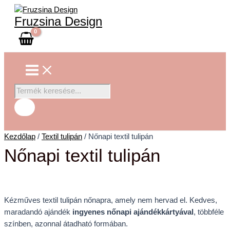
Main
Skip
Nőnapi
Products
Menu
to
textil
search
Fruzsina Design
content
tulipán
mennyiség
Kezdőlap
/
Textil tulipán
/ Nőnapi textil tulipán
Nőnapi textil tulipán
Kézműves textil tulipán nőnapra, amely nem hervad el. Kedves,
maradandó ajándék
ingyenes nőnapi ajándékkártyával
, többféle
színben, azonnal átadható formában.