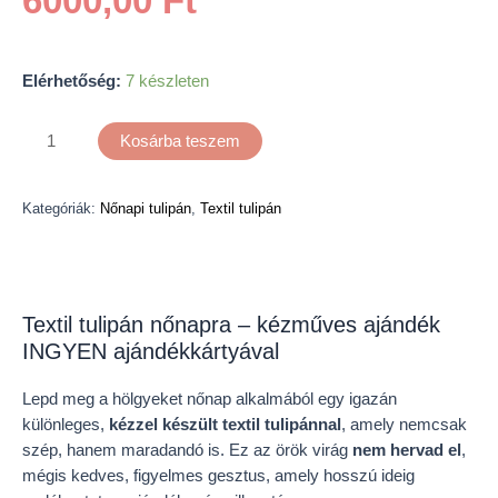
6000,00
Ft
Elérhetőség:
7 készleten
Kosárba teszem
Kategóriák:
Nőnapi tulipán
,
Textil tulipán
Leírás
Textil tulipán nőnapra – kézműves ajándék
INGYEN ajándékkártyával
Lepd meg a hölgyeket nőnap alkalmából egy igazán
különleges,
kézzel készült textil tulipánnal
, amely nemcsak
szép, hanem maradandó is. Ez az örök virág
nem hervad el
,
mégis kedves, figyelmes gesztus, amely hosszú ideig