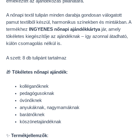
emlékeztet az ajándékozás pillanatára.
A nőnapi textil tulipán minden darabja gondosan válogatott
pamut textilből készül, harmonikus színekben és mintákban. A
termékhez
INGYENES nőnapi ajándékkártya
jár, amely
tökéletes kiegészítője az ajándéknak – így azonnal átadható,
külön csomagolás nélkül is.
A szett: 8 db tulipánt tartalmaz
🎁
Tökéletes nőnapi ajándék
:
kolléganőknek
pedagógusoknak
óvónőknek
anyukáknak, nagymamáknak
barátnőknek
köszönetajándéknak
✨
Termékjellemzők
: