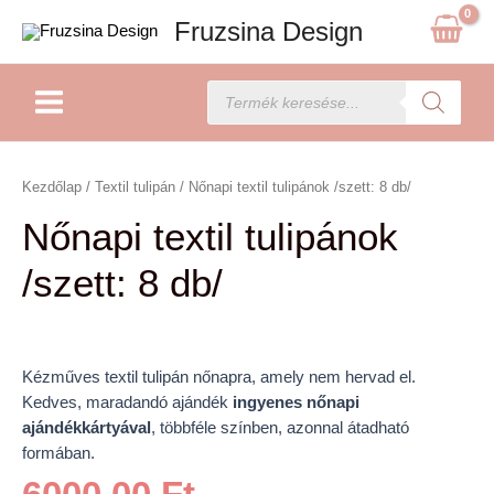
Skip
Fruzsina Design
to
content
Main
Products
search
Menu
Nőnapi
textil
Kezdőlap
/
Textil tulipán
/ Nőnapi textil tulipánok /szett: 8 db/
tulipánok
Nőnapi textil tulipánok
/szett:
8
/szett: 8 db/
db/
mennyiség
Kézműves textil tulipán nőnapra, amely nem hervad el.
Kedves, maradandó ajándék
ingyenes nőnapi
ajándékkártyával
, többféle színben, azonnal átadható
formában.