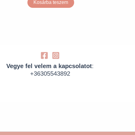
Kosárba teszem
Vegye fel velem a kapcsolatot
:
+36305543892