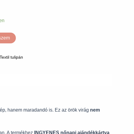
en
eszem
Textil tulipán
ép, hanem maradandó is. Ez az örök virág
nem
ban. A termékhez
INGYENES nőnapi ajándékkártya