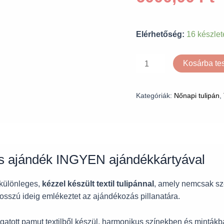
Elérhetőség:
16 készlet
Kosárba t
Kategóriák:
Nőnapi tulipán
,
es ajándék INGYEN ajándékkártyával
különleges,
kézzel készült textil tulipánnal
, amely nemcsak sz
osszú ideig emlékeztet az ajándékozás pillanatára.
ogatott pamut textilből készül, harmonikus színekben és minták