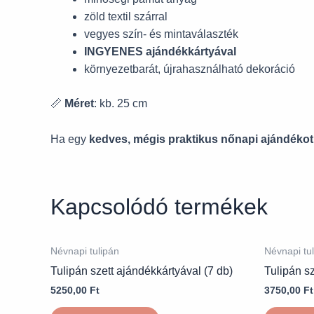
zöld textil szárral
vegyes szín- és mintaválaszték
INGYENES ajándékkártyával
környezetbarát, újrahasználható dekoráció
📏
Méret
: kb. 25 cm
Ha egy
kedves, mégis praktikus nőnapi ajándékot
Kapcsolódó termékek
Névnapi tulipán
Névnapi tu
Tulipán szett ajándékkártyával (7 db)
Tulipán sz
5250,00
Ft
3750,00
Ft