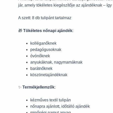
jár, amely tökéletes kiegészítője az ajándéknak – így
A szett: 8 db tulipánt tartalmaz
🎁
Tökéletes nőnapi ajándék
:
kolléganőknek
pedagógusoknak
óvónőknek
anyukáknak, nagymamáknak
barátnőknek
köszönetajándéknak
✨
Termékjellemzők
:
kézműves textil tulipán
nőnapra ajánlott, időtálló ajándék
minőségi pamut anyag