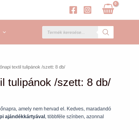
Products
search
napi textil tulipánok /szett: 8 db/
l tulipánok /szett: 8 db/
 nőnapra, amely nem hervad el. Kedves, maradandó
i ajándékkártyával
, többféle színben, azonnal