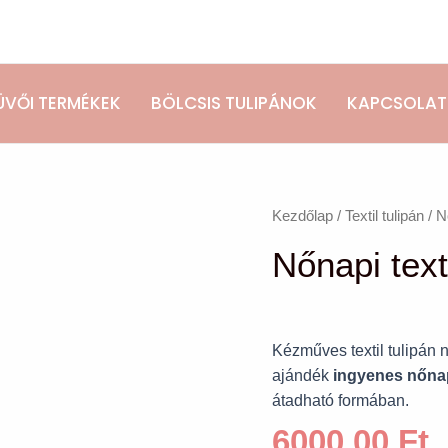
ÜVŐI TERMÉKEK
BÖLCSIS TULIPÁNOK
KAPCSOLAT
Nőnapi
Kezdőlap
/
Textil tulipán
/ Nő
textil
Nőnapi texti
tulipánok
/szett:
8
db/
Kézműves textil tulipán
mennyiség
ajándék
ingyenes nőnap
átadható formában.
6000,00
Ft