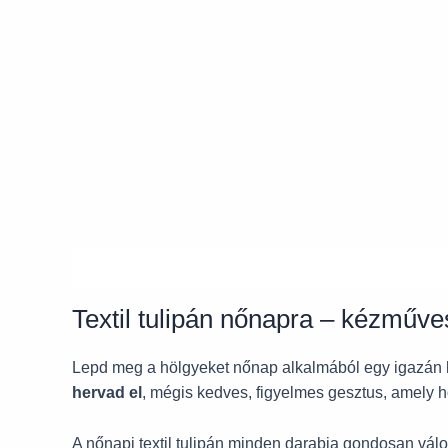
Leírás
Textil tulipán nőnapra – kézműv
Lepd meg a hölgyeket nőnap alkalmából egy igazán 
hervad el
, mégis kedves, figyelmes gesztus, amely h
A nőnapi textil tulipán minden darabja gondosan vál