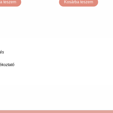
a teszem
Kosárba teszem
tés
ékoztató