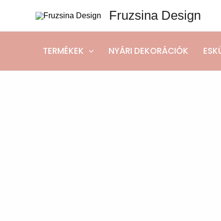
Skip
Fruzsina Design
to
content
TERMÉKEK
NYÁRI DEKORÁCIÓK
ESK