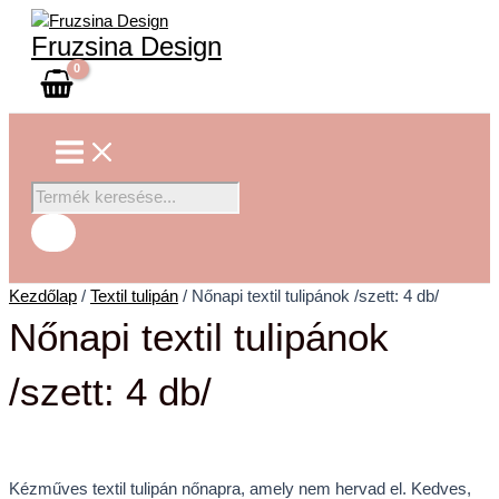
Main
Skip
Nőnapi
Products
Menu
to
textil
search
Fruzsina Design
content
tulipánok
/szett:
4
db/
mennyiség
Kezdőlap
/
Textil tulipán
/ Nőnapi textil tulipánok /szett: 4 db/
Nőnapi textil tulipánok
/szett: 4 db/
Kézműves textil tulipán nőnapra, amely nem hervad el. Kedves,