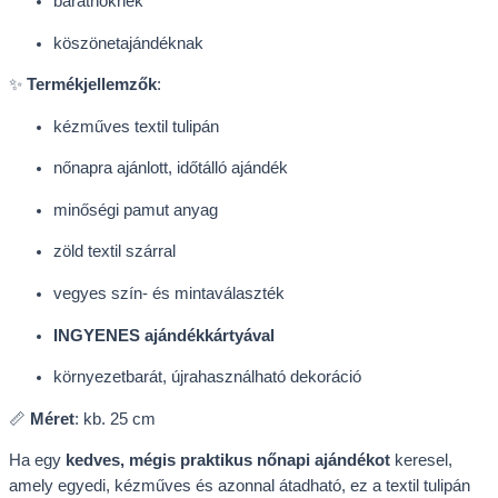
barátnőknek
köszönetajándéknak
✨
Termékjellemzők
:
kézműves textil tulipán
nőnapra ajánlott, időtálló ajándék
minőségi pamut anyag
zöld textil szárral
vegyes szín- és mintaválaszték
INGYENES ajándékkártyával
környezetbarát, újrahasználható dekoráció
📏
Méret
: kb. 25 cm
Ha egy
kedves, mégis praktikus nőnapi ajándékot
keresel,
amely egyedi, kézműves és azonnal átadható, ez a textil tulipán