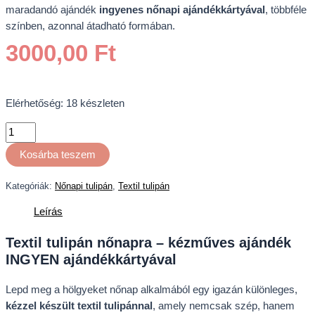
maradandó ajándék
ingyenes nőnapi ajándékkártyával
, többféle
színben, azonnal átadható formában.
3000,00
Ft
Elérhetőség:
18 készleten
Kosárba teszem
Kategóriák:
Nőnapi tulipán
,
Textil tulipán
Leírás
Textil tulipán nőnapra – kézműves ajándék
INGYEN ajándékkártyával
Lepd meg a hölgyeket nőnap alkalmából egy igazán különleges,
kézzel készült textil tulipánnal
, amely nemcsak szép, hanem