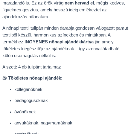
maradandó is. Ez az örök virág
nem hervad el
, mégis kedves,
figyelmes gesztus, amely hosszú ideig emlékeztet az
ajándékozás pillanatára.
A nőnapi textil tulipán minden darabja gondosan válogatott pamut
textilből készül, harmonikus színekben és mintákban. A
termékhez
INGYENES nőnapi ajándékkártya
jár, amely
tökéletes kiegészítője az ajándéknak – így azonnal átadható,
külön csomagolás nélkül is.
A szett: 4 db tulipánt tartalmaz
🎁
Tökéletes nőnapi ajándék
:
kolléganőknek
pedagógusoknak
óvónőknek
anyukáknak, nagymamáknak