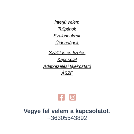
Interjú velem
Tulipánok
Szaloncukrok
Újdonságok
Szállítás és fizetés
Kapcsolat
Adatkezelési tájékoztató
ÁSZF
Vegye fel velem a kapcsolatot
:
+36305543892