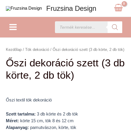
Skip
Fruzsina Design
to
content
Main
Products
search
Menu
Őszi
dekoráció
Kezdőlap
/
Tök dekoráció
/ Őszi dekoráció szett (3 db körte, 2 db tök)
szett
Őszi dekoráció szett (3 db
(3
db
körte, 2 db tök)
körte,
2
db
tök)
Őszi textil tök dekoráció
mennyiség
Szett tartalma:
3 db körte és 2 db tök
Méret:
körte 15 cm, tök 8 és 12 cm
Alapanyag:
pamutvászon, körte, tök