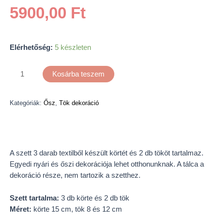
5900,00
Ft
Elérhetőség:
5 készleten
Kosárba teszem
Kategóriák:
Ősz
,
Tök dekoráció
Leírás
A szett 3 darab textilből készült körtét és 2 db tököt tartalmaz.
Egyedi nyári és őszi dekorációja lehet otthonunknak. A tálca a
dekoráció része, nem tartozik a szetthez.
Szett tartalma:
3 db körte és 2 db tök
Méret:
körte 15 cm, tök 8 és 12 cm