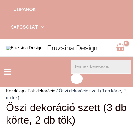
TULIPÁNOK
KAPCSOLAT
Fruzsina Design
Products
Main
search
Menu
Kezdőlap
/
Tök dekoráció
/ Őszi dekoráció szett (3 db körte, 2
db tök)
Őszi dekoráció szett (3 db
körte, 2 db tök)