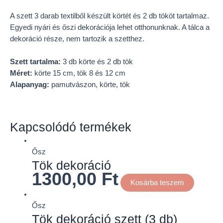
A szett 3 darab textilből készült körtét és 2 db tököt tartalmaz.
Egyedi nyári és őszi dekorációja lehet otthonunknak. A tálca a
dekoráció része, nem tartozik a szetthez.
Szett tartalma:
3 db körte és 2 db tök
Méret:
körte 15 cm, tök 8 és 12 cm
Alapanyag:
pamutvászon, körte, tök
Kapcsolódó termékek
Ősz
Tök dekoráció
1300,00
Ft
Kosárba teszem
Ősz
Tök dekoráció szett (3 db)