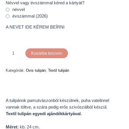
Névvel vagy évszámmal kéred a kártyát?
névvel
évszámmal (2026)
A NEVET IDE KÉREM BEÍRNI
Kosárba teszem
Kategóriák:
Ovis tulipán
,
Textil tulipán
Leírás
A tulipánok pamutvászonból készülnek, puha vatelinnel
vannak töltve, a szára pedig erős szívószálból készül.
Textil tulipán egyedi ajándékkártyával.
Méret:
kb. 24 cm.