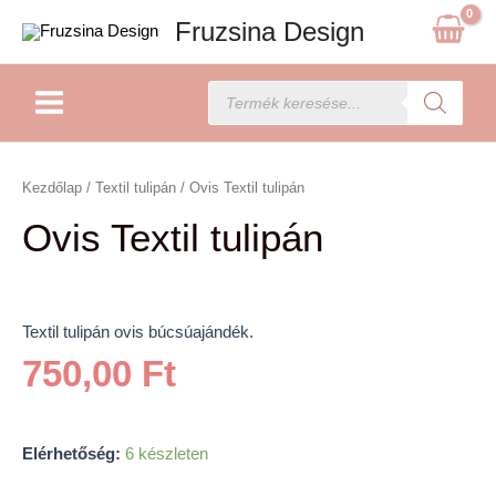
Skip
Fruzsina Design
to
content
Main
Products
search
Menu
Ovis
Textil
Kezdőlap
/
Textil tulipán
/ Ovis Textil tulipán
tulipán
Ovis Textil tulipán
mennyiség
Textil tulipán ovis búcsúajándék.
750,00
Ft
Elérhetőség:
6 készleten