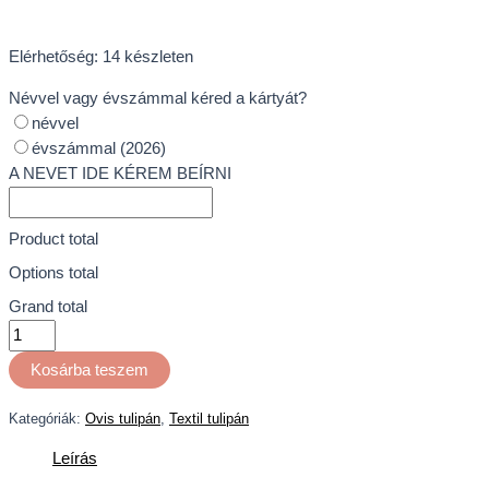
Elérhetőség:
14 készleten
Névvel vagy évszámmal kéred a kártyát?
névvel
évszámmal (2026)
A NEVET IDE KÉREM BEÍRNI
Product total
Options total
Grand total
Kosárba teszem
Kategóriák:
Ovis tulipán
,
Textil tulipán
Leírás