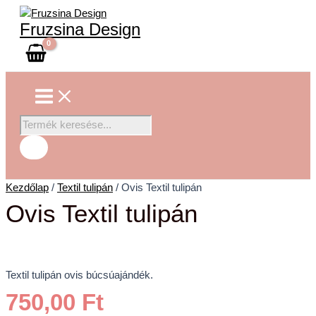
Main
Skip
Ovis
Products
Menu
to
Textil
search
Fruzsina Design
content
tulipán
mennyiség
Kezdőlap
/
Textil tulipán
/ Ovis Textil tulipán
Ovis Textil tulipán
Textil tulipán ovis búcsúajándék.
750,00
Ft