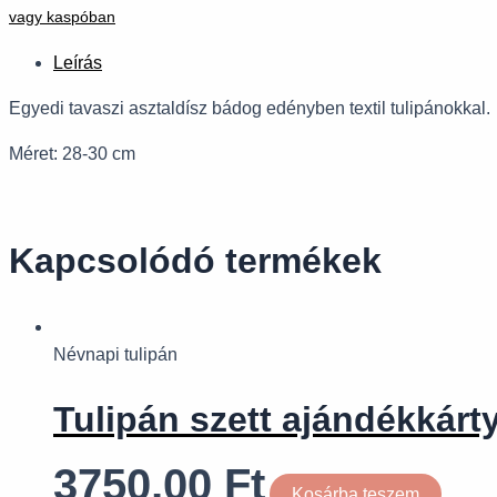
vagy kaspóban
Leírás
Egyedi tavaszi asztaldísz bádog edényben textil tulipánokkal.
Méret: 28-30 cm
Kapcsolódó termékek
Névnapi tulipán
Tulipán szett ajándékkárty
3750,00
Ft
Kosárba teszem