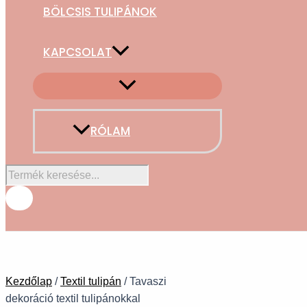
BÖLCSIS TULIPÁNOK
KAPCSOLAT
RÓLAM
Kezdőlap
/
Textil tulipán
/ Tavaszi
dekoráció textil tulipánokkal