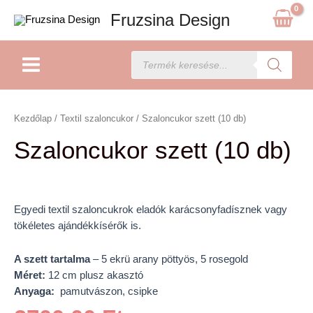
Skip
Fruzsina Design
to
content
Main
Products
search
Menu
Szaloncukor
szett
Kezdőlap
/
Textil szaloncukor
/ Szaloncukor szett (10 db)
(10
Szaloncukor szett (10 db)
db)
mennyiség
Egyedi textil szaloncukrok eladók karácsonyfadísznek vagy
tökéletes ajándékkísérők is.
A szett tartalma
– 5 ekrü arany pöttyös, 5 rosegold
Méret:
12 cm plusz akasztó
Anyaga:
pamutvászon, csipke