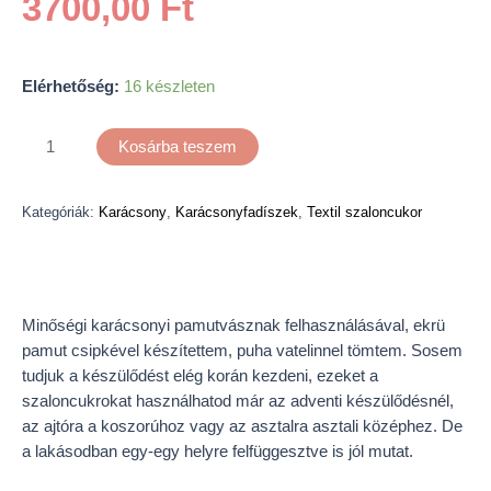
3700,00
Ft
Elérhetőség:
16 készleten
Kosárba teszem
Kategóriák:
Karácsony
,
Karácsonyfadíszek
,
Textil szaloncukor
Leírás
Minőségi karácsonyi pamutvásznak felhasználásával, ekrü
pamut csipkével készítettem, puha vatelinnel tömtem. Sosem
tudjuk a készülődést elég korán kezdeni, ezeket a
szaloncukrokat használhatod már az adventi készülődésnél,
az ajtóra a koszorúhoz vagy az asztalra asztali középhez. De
a lakásodban egy-egy helyre felfüggesztve is jól mutat.