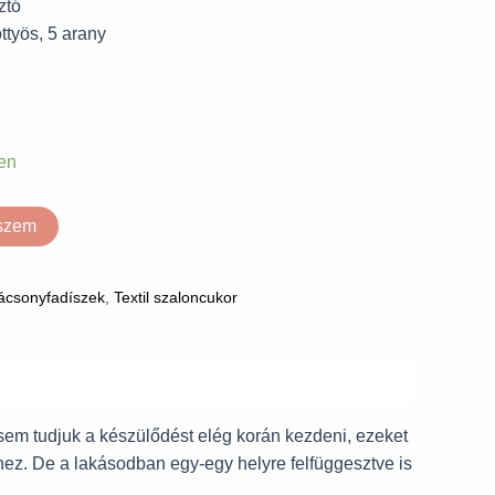
ztó
ttyös, 5 arany
en
eszem
ácsonyfadíszek
,
Textil szaloncukor
sem tudjuk a készülődést elég korán kezdeni, ezeket
hez. De a lakásodban egy-egy helyre felfüggesztve is