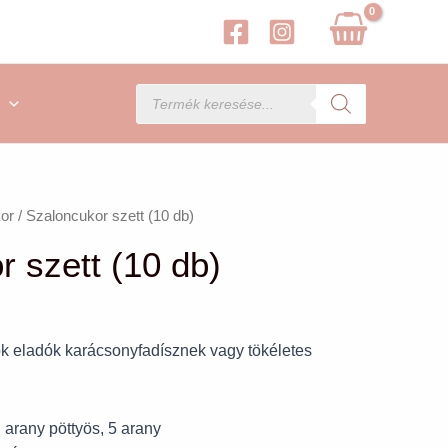
Products
search
kor
/ Szaloncukor szett (10 db)
 szett (10 db)
ok eladók karácsonyfadísznek vagy tökéletes
 arany pöttyös, 5 arany