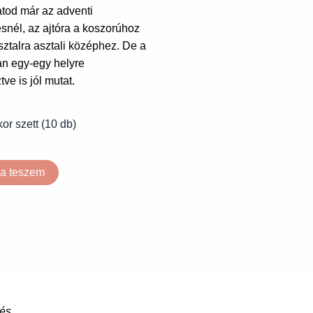
or szett (10 db)
a teszem
tés