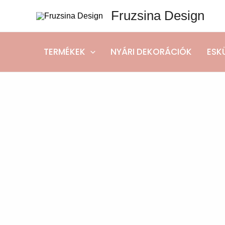
Skip
Fruzsina Design
to
content
TERMÉKEK
NYÁRI DEKORÁCIÓK
ESK