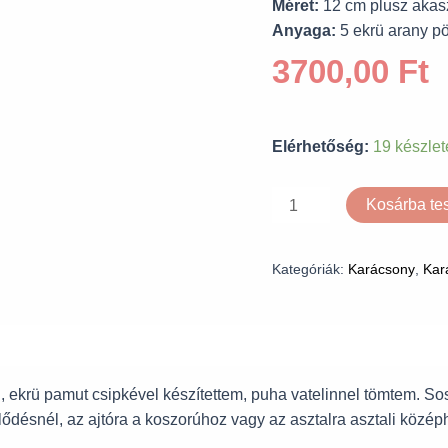
Méret:
12 cm plusz akas
Anyaga:
5 ekrü arany pö
3700,00
Ft
Elérhetőség:
19 készlet
Kosárba t
Kategóriák:
Karácsony
,
Kar
ekrü pamut csipkével készítettem, puha vatelinnel tömtem. So
ődésnél, az ajtóra a koszorúhoz vagy az asztalra asztali közép