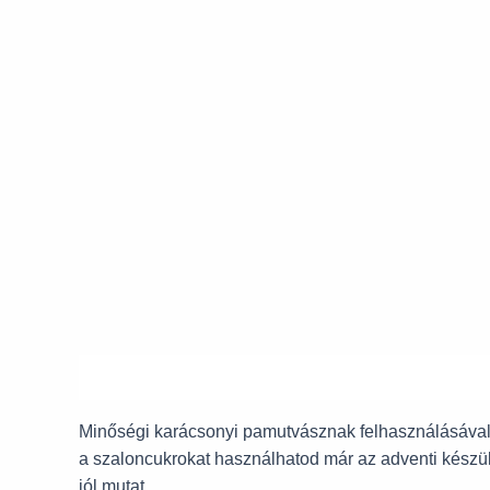
Leírás
További információk
Minőségi karácsonyi pamutvásznak felhasználásával, 
a szaloncukrokat használhatod már az adventi készül
jól mutat.