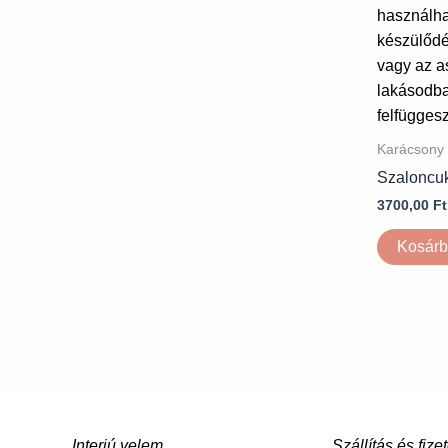
Karácsony
Szaloncuk
3700,00
Ft
Kosárb
Interjú velem
Szállítás és fize