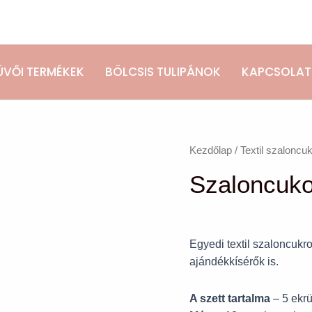
ÜVŐI TERMÉKEK
BÖLCSIS TULIPÁNOK
KAPCSOLAT
Szaloncukor
Kezdőlap
/
Textil szaloncu
szett
Szaloncukor
(10
db)
mennyiség
Egyedi textil szaloncukr
ajándékkísérők is.
A szett tartalma
– 5 ekrü