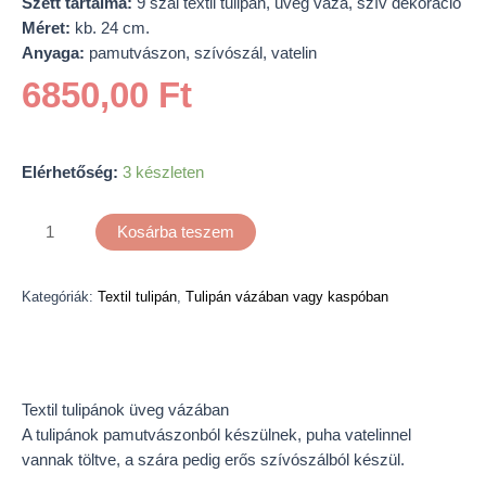
Szett tartalma:
9 szál textil tulipán,
üveg váza, szív dekoráció
Méret:
kb. 24 cm.
Anyaga:
pamutvászon, szívószál, vatelin
6850,00
Ft
Elérhetőség:
3 készleten
Kosárba teszem
Kategóriák:
Textil tulipán
,
Tulipán vázában vagy kaspóban
Leírás
Textil tulipánok üveg vázában
A tulipánok pamutvászonból készülnek, puha vatelinnel
vannak töltve, a szára pedig erős szívószálból készül.