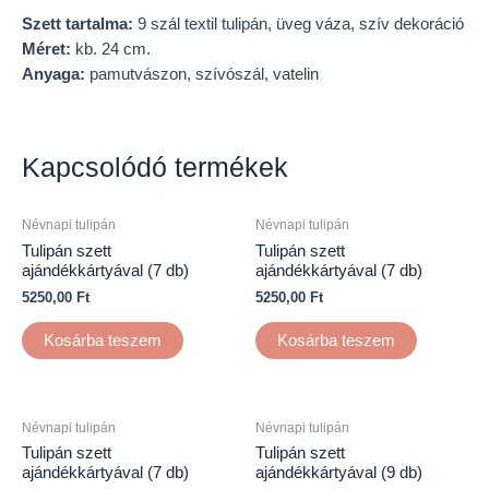
Szett tartalma:
9 szál textil tulipán,
üveg váza, szív dekoráció
Méret:
kb. 24 cm.
Anyaga:
pamutvászon, szívószál, vatelin
Kapcsolódó termékek
Névnapi tulipán
Névnapi tulipán
Tulipán szett
Tulipán szett
ajándékkártyával (7 db)
ajándékkártyával (7 db)
5250,00
Ft
5250,00
Ft
Kosárba teszem
Kosárba teszem
Névnapi tulipán
Névnapi tulipán
Tulipán szett
Tulipán szett
ajándékkártyával (7 db)
ajándékkártyával (9 db)