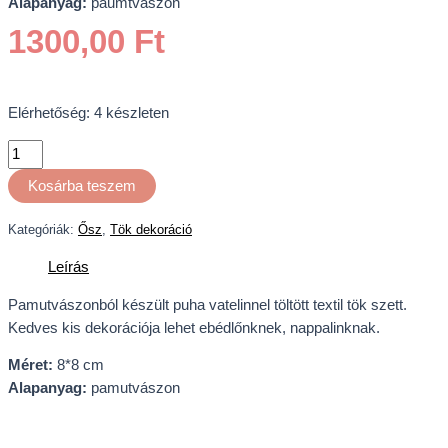
Alapanyag:
paumtvászon
1300,00
Ft
Elérhetőség:
4 készleten
Kosárba teszem
Kategóriák:
Ősz
,
Tök dekoráció
Leírás
Pamutvászonból készült puha vatelinnel töltött textil tök szett.
Kedves kis dekorációja lehet ebédlőnknek, nappalinknak.
Méret:
8*8 cm
Alapanyag:
pamutvászon