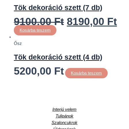
Tök dekoráció szett (7 db)
9100,00
Ft
8190,00
Ft
Kosárba teszem
Ősz
Tök dekoráció szett (4 db)
5200,00
Ft
Kosárba teszem
Interjú velem
Tulipánok
Szaloncukrok