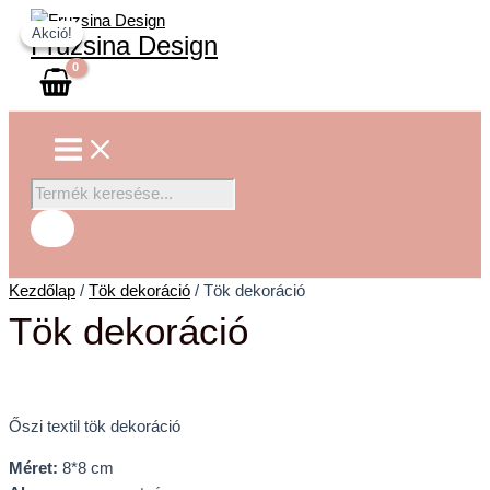
Main
Skip
Tök
Products
Menu
Akció!
Akció!
to
dekoráció
search
Fruzsina Design
content
mennyiség
Kezdőlap
/
Tök dekoráció
/ Tök dekoráció
Tök dekoráció
Őszi textil tök dekoráció
Méret:
8*8 cm