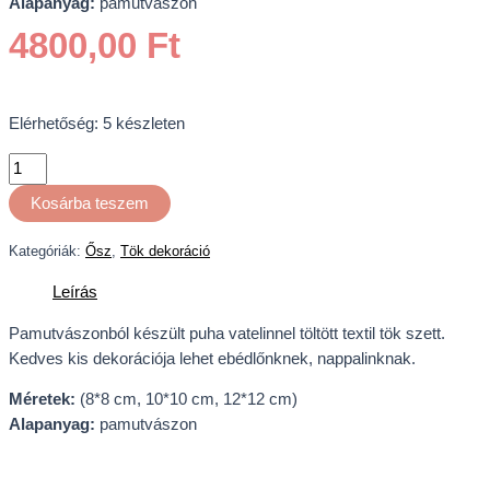
Alapanyag:
pamutvászon
4800,00
Ft
Elérhetőség:
5 készleten
Kosárba teszem
Kategóriák:
Ősz
,
Tök dekoráció
Leírás
Pamutvászonból készült puha vatelinnel töltött textil tök szett.
Kedves kis dekorációja lehet ebédlőnknek, nappalinknak.
Méretek:
(8*8 cm, 10*10 cm, 12*12 cm)
Alapanyag:
pamutvászon