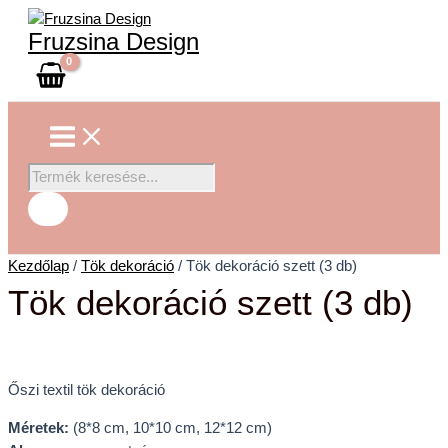
Main
Skip
Tök
Products
Menu
to
dekoráció
search
Fruzsina Design
content
szett
(3
db)
mennyiség
Kezdőlap
/
Tök dekoráció
/ Tök dekoráció szett (3 db)
Tök dekoráció szett (3 db)
Őszi textil tök dekoráció
Méretek:
(8*8 cm, 10*10 cm, 12*12 cm)