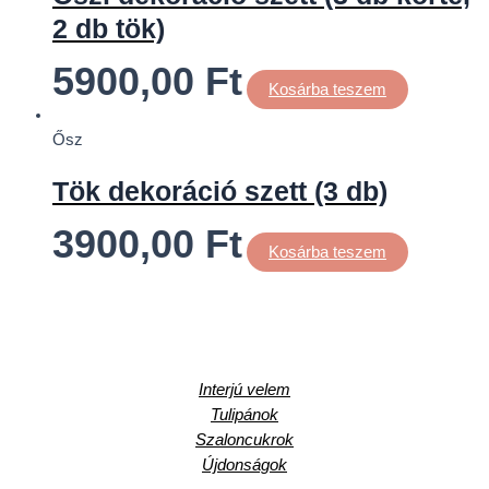
2 db tök)
5900,00
Ft
Kosárba teszem
Ősz
Tök dekoráció szett (3 db)
3900,00
Ft
Kosárba teszem
Interjú velem
Tulipánok
Szaloncukrok
Újdonságok