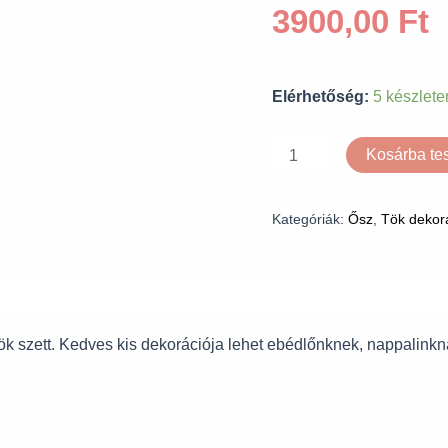
3900,00
Ft
Elérhetőség:
5 készlete
Kosárba t
Kategóriák:
Ősz
,
Tök dekor
 tök szett. Kedves kis dekorációja lehet ebédlőnknek, nappalinkn