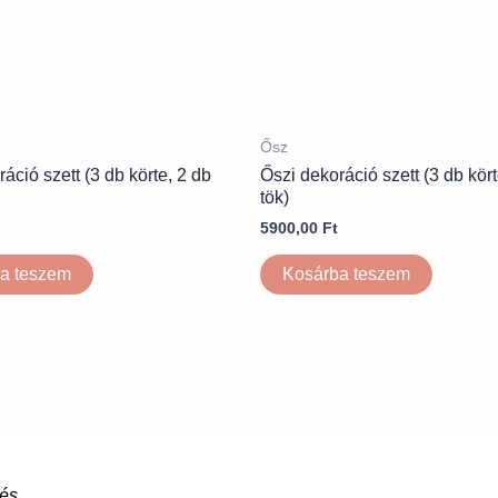
Ősz
áció szett (3 db körte, 2 db
Őszi dekoráció szett (3 db kört
tök)
5900,00
Ft
a teszem
Kosárba teszem
tés