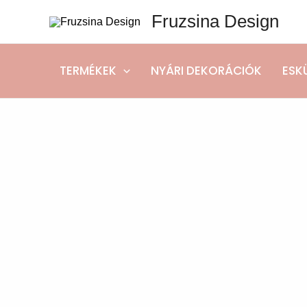
Skip
Fruzsina Design
to
content
TERMÉKEK
NYÁRI DEKORÁCIÓK
ESK