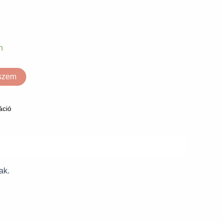
n
eszem
áció
ak.