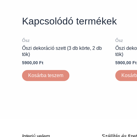
Kapcsolódó termékek
Ősz
Ősz
Őszi dekoráció szett (3 db körte, 2 db
Őszi dekor
tök)
tök)
5900,00
Ft
5900,00
Ft
Kosárba teszem
Kosárb
Interjú velem
Szállítás és fize