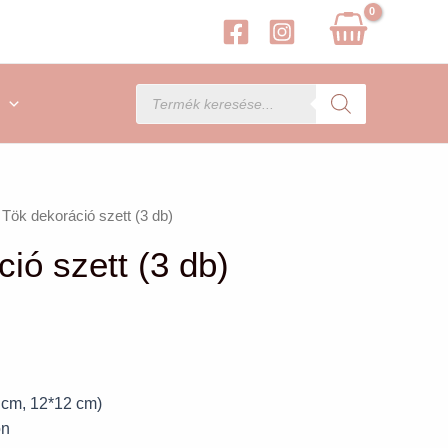
Products
search
 Tök dekoráció szett (3 db)
ió szett (3 db)
 cm, 12*12 cm)
on