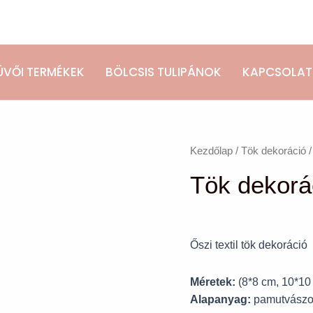
ÜVŐI TERMÉKEK
BÖLCSIS TULIPÁNOK
KAPCSOLAT
Tök
Kezdőlap
/
Tök dekoráció
/
dekoráció
Tök dekorác
szett
(3
db)
mennyiség
Őszi textil tök dekoráció
Méretek:
(8*8 cm, 10*10
Alapanyag:
pamutvász