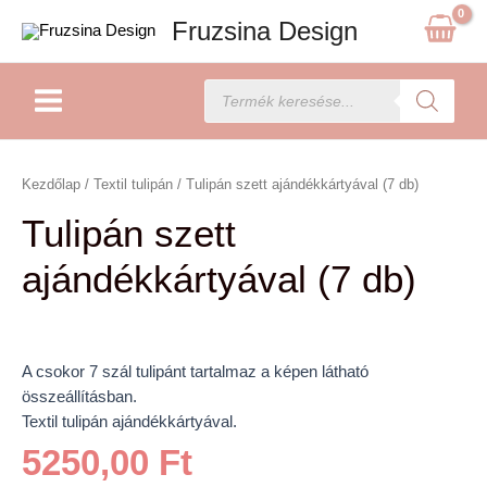
Skip
Fruzsina Design
to
content
Main
Products
search
Menu
Tulipán
szett
Kezdőlap
/
Textil tulipán
/ Tulipán szett ajándékkártyával (7 db)
ajándékkártyával
Tulipán szett
(7
db)
ajándékkártyával (7 db)
mennyiség
A csokor 7 szál tulipánt tartalmaz a képen látható
összeállításban.
Textil tulipán ajándékkártyával.
5250,00
Ft