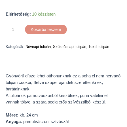
Elérhetőség:
10 készleten
Kosárba teszem
Kategóriák:
Névnapi tulipán
,
Születésnapi tulipán
,
Textil tulipán
Leírás
Gyönyörű dísze lehet otthonunknak ez a soha el nem hervadó
tulipán csokor, illetve szuper ajándék szeretteinknek,
barátainknak.
A tulipánok pamutvászonból készülnek, puha vatelinnel
vannak töltve, a szára pedig erős szívószálból készül.
Méret:
kb. 24 cm
Anyaga:
pamutvászon, szívószál