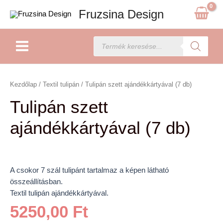
Skip
Fruzsina Design
to
content
Main
Products
search
Menu
Tulipán
szett
Kezdőlap
/
Textil tulipán
/ Tulipán szett ajándékkártyával (7 db)
ajándékkártyával
Tulipán szett
(7
db)
ajándékkártyával (7 db)
mennyiség
A csokor 7 szál tulipánt tartalmaz a képen látható
összeállításban.
Textil tulipán ajándékkártyával.
5250,00
Ft