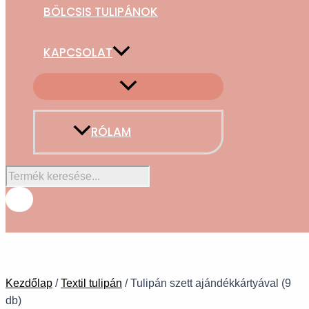
BÖLCSIS TULIPÁNOK
KAPCSOLAT
RÓLAM
Kezdőlap
/
Textil tulipán
/ Tulipán szett ajándékkártyával (9
db)