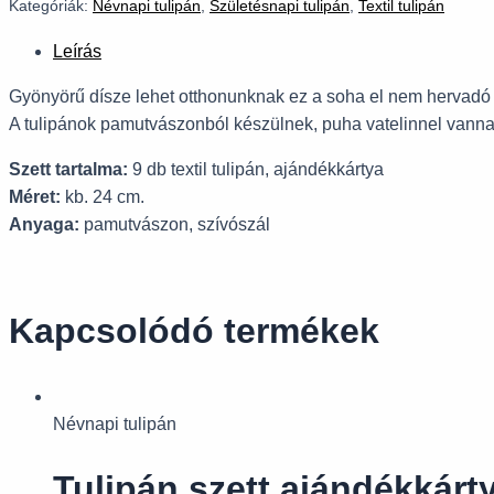
Kategóriák:
Névnapi tulipán
,
Születésnapi tulipán
,
Textil tulipán
Leírás
Gyönyörű dísze lehet otthonunknak ez a soha el nem hervadó tu
A tulipánok pamutvászonból készülnek, puha vatelinnel vannak 
Szett tartalma:
9 db textil tulipán, ajándékkártya
Méret:
kb. 24 cm.
Anyaga:
pamutvászon, szívószál
Kapcsolódó termékek
Névnapi tulipán
Tulipán szett ajándékkárty