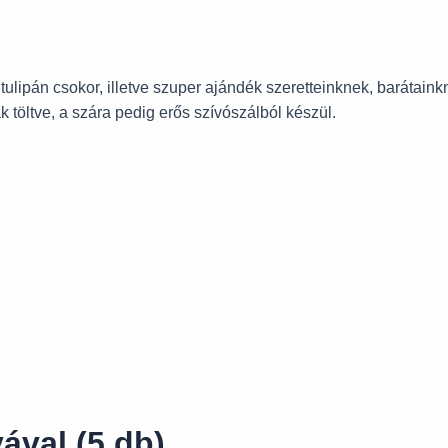
lipán csokor, illetve szuper ajándék szeretteinknek, barátaink
töltve, a szára pedig erős szívószálból készül.
ával (5 db)