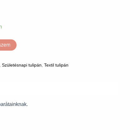
n
eszem
,
Születésnapi tulipán
,
Textil tulipán
barátainknak.