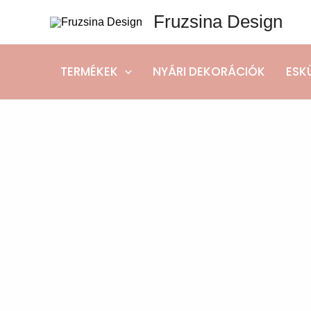
Skip
Fruzsina Design
to
content
TERMÉKEK
NYÁRI DEKORÁCIÓK
ESK