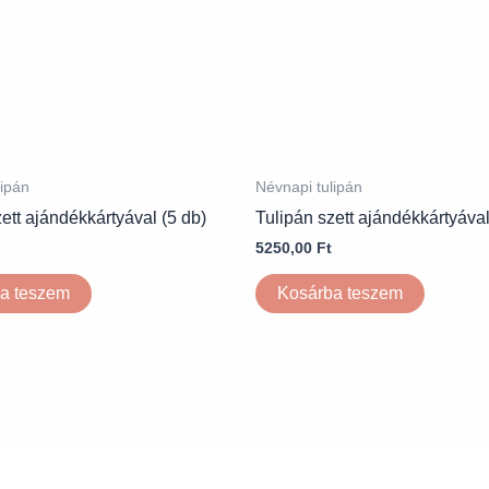
lipán
Névnapi tulipán
ett ajándékkártyával (5 db)
Tulipán szett ajándékkártyával
5250,00
Ft
a teszem
Kosárba teszem