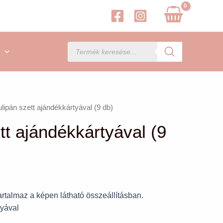
Products
search
ulipán szett ajándékkártyával (9 db)
tt ajándékkártyával (9
tartalmaz a képen látható összeállításban.
tyával