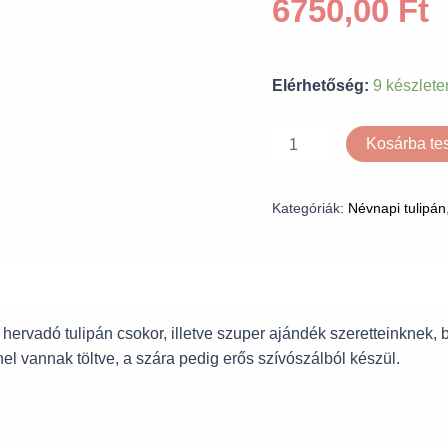
6750,00
Ft
Elérhetőség:
9 készlete
Kosárba t
Kategóriák:
Névnapi tulipán
ervadó tulipán csokor, illetve szuper ajándék szeretteinknek, 
l vannak töltve, a szára pedig erős szívószálból készül.