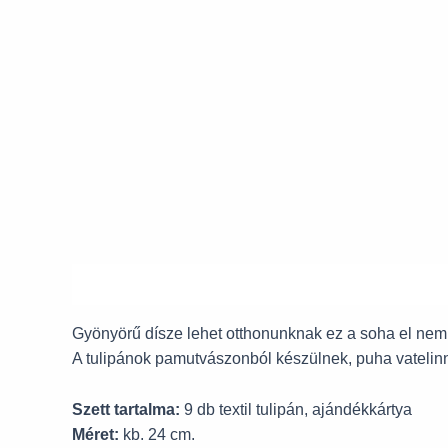
Leírás
Gyönyörű dísze lehet otthonunknak ez a soha el nem h
A tulipánok pamutvászonból készülnek, puha vatelinne
Szett tartalma:
9 db textil tulipán, ajándékkártya
Méret:
kb. 24 cm.