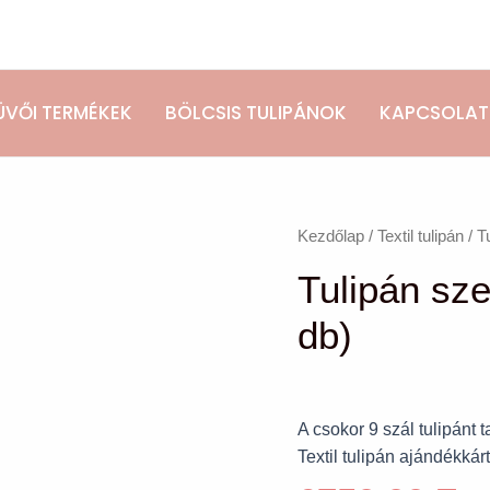
ÜVŐI TERMÉKEK
BÖLCSIS TULIPÁNOK
KAPCSOLAT
Tulipán
Kezdőlap
/
Textil tulipán
/ T
szett
Tulipán sze
ajándékkártyával
(9
db)
db)
mennyiség
A csokor 9 szál tulipánt 
Textil tulipán ajándékkár