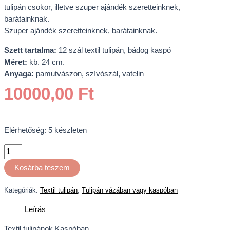
tulipán csokor, illetve szuper ajándék szeretteinknek,
barátainknak.
Szuper ajándék szeretteinknek, barátainknak.
Szett tartalma:
12 szál textil tulipán, bádog kaspó
Méret:
kb. 24 cm.
Anyaga:
pamutvászon, szívószál, vatelin
10000,00
Ft
Elérhetőség:
5 készleten
Kosárba teszem
Kategóriák:
Textil tulipán
,
Tulipán vázában vagy kaspóban
Leírás
Textil tulipánok Kaspóban