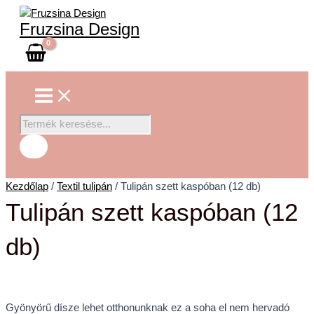
Main
Skip
Tulipán
Products
Menu
to
szett
search
Fruzsina Design
content
kaspóban
(12
db)
mennyiség
Kezdőlap
/
Textil tulipán
/ Tulipán szett kaspóban (12 db)
Tulipán szett kaspóban (12
db)
Gyönyörű dísze lehet otthonunknak ez a soha el nem hervadó