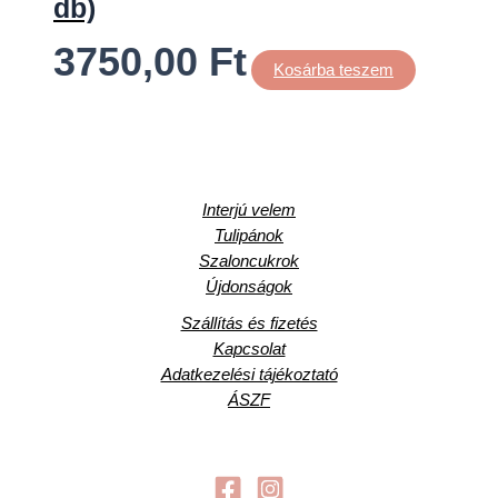
db)
3750,00
Ft
Kosárba teszem
Interjú velem
Tulipánok
Szaloncukrok
Újdonságok
Szállítás és fizetés
Kapcsolat
Adatkezelési tájékoztató
ÁSZF