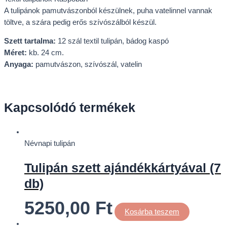
A tulipánok pamutvászonból készülnek, puha vatelinnel vannak
töltve, a szára pedig erős szívószálból készül.
Szett tartalma:
12 szál textil tulipán, bádog kaspó
Méret:
kb. 24 cm.
Anyaga:
pamutvászon, szívószál, vatelin
Kapcsolódó termékek
Névnapi tulipán
Tulipán szett ajándékkártyával (7
db)
5250,00
Ft
Kosárba teszem