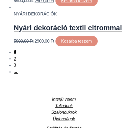
5900,00
Ft
2900,00
Ft
Kosárba teszem
NYÁRI DEKORÁCIÓK
Nyári dekoráció textil citrommal
5900,00
Ft
2900,00
Ft
Kosárba teszem
1
2
3
→
Interjú velem
Tulipánok
Szaloncukrok
Újdonságok