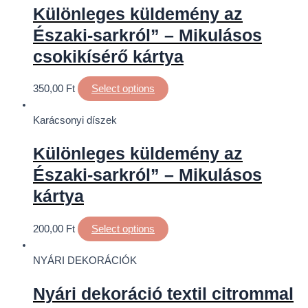
Különleges küldemény az
Északi-sarkról” – Mikulásos
csokikísérő kártya
350,00
Ft
Select options
Karácsonyi díszek
Különleges küldemény az
Északi-sarkról” – Mikulásos
kártya
200,00
Ft
Select options
NYÁRI DEKORÁCIÓK
Nyári dekoráció textil citrommal