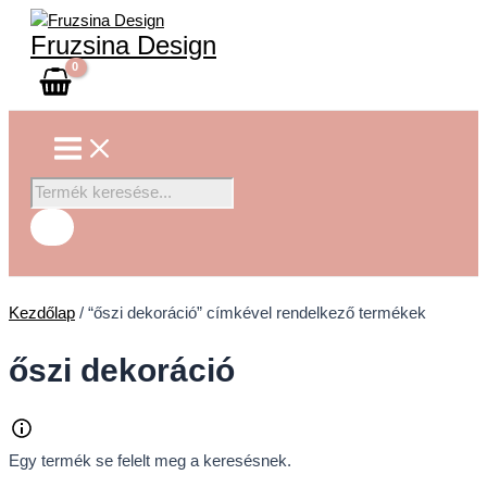
Main
Skip
Products
Menu
to
search
Fruzsina Design
content
Kezdőlap
/ “őszi dekoráció” címkével rendelkező termékek
őszi dekoráció
Egy termék se felelt meg a keresésnek.