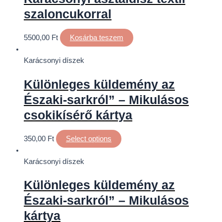
szaloncukorral
5500,00
Ft
Kosárba teszem
Karácsonyi díszek
Különleges küldemény az
Északi-sarkról” – Mikulásos
csokikísérő kártya
350,00
Ft
Select options
Karácsonyi díszek
Különleges küldemény az
Északi-sarkról” – Mikulásos
kártya