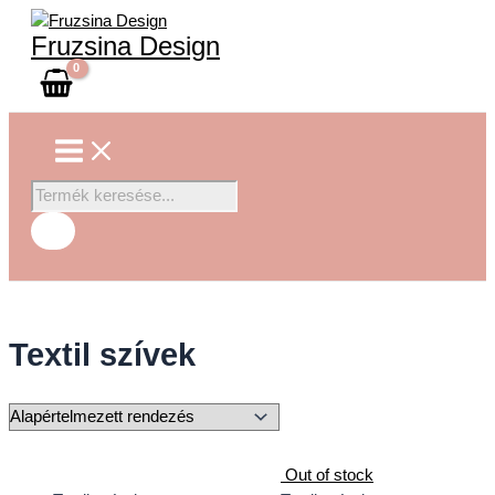
Main
Skip
Products
Menu
to
search
Fruzsina Design
content
Textil szívek
Out of stock