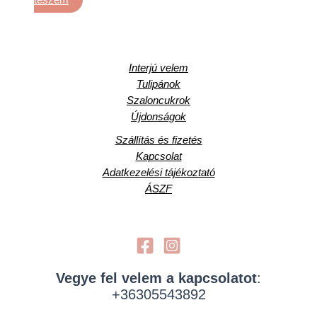
teszem
Interjú velem
Tulipánok
Szaloncukrok
Újdonságok
Szállítás és fizetés
Kapcsolat
Adatkezelési tájékoztató
ÁSZF
Vegye fel velem a kapcsolatot
:
+36305543892