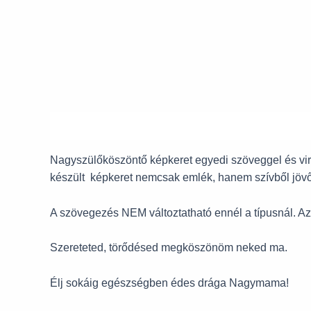
Leírás
Nagyszülőköszöntő képkeret egyedi szöveggel és vir
készült képkeret nemcsak emlék, hanem szívből jövő k
A szövegezés NEM változtatható ennél a típusnál. Az
Szereteted, törődésed megköszönöm neked ma.
Élj sokáig egészségben édes drága Nagymama!