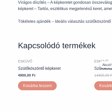
Virágos díszítés – A képkeretet gondosan összeváloga
képkeret – Tartós, esztétikus megjelenésű keret, am
Tökéletes ajándék – Ideális választás szülőköszöntő
Kapcsolódó termékek
ESKÜVŐ
ESKÜVŐ
Akció!
Akció!
Szülőköszöntő képkeret
Szülőkösz
4900,00
Ft
14900,00
F
Kosárba teszem
Kosárb