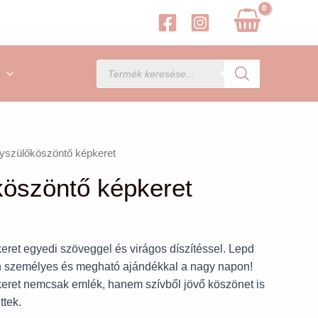
Products
search
yszülőköszöntő képkeret
öszöntő képkeret
ret egyedi szöveggel és virágos díszítéssel. Lepd
n személyes és megható ajándékkal a nagy napon!
keret nemcsak emlék, hanem szívből jövő köszönet is
ttek.