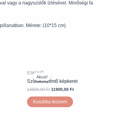
val vagy a nagyszülők ízlésével. Minőségi fa
pillanatban. Mérete: (10*15 cm)
ESKÜVŐ
Akció!
Akció!
Szülőköszöntő képkeret
14900,00
Ft
11900,00
Ft
Kosárba teszem