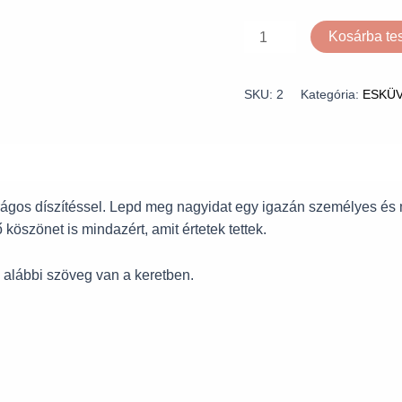
Kosárba t
SKU:
2
Kategória:
ESKÜ
ágos díszítéssel. Lepd meg nagyidat egy igazán személyes és
öszönet is mindazért, amit értetek tettek.
 alábbi szöveg van a keretben.