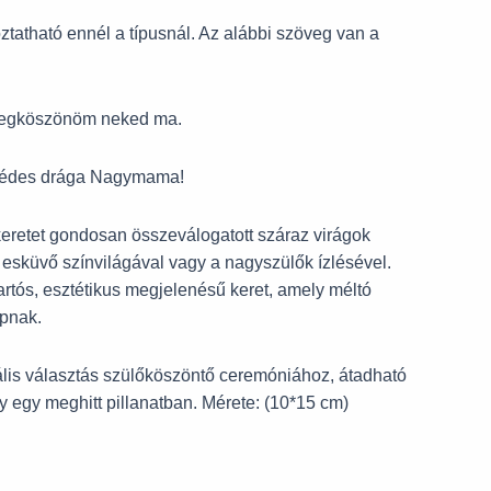
tatható ennél a típusnál. Az alábbi szöveg van a
megköszönöm neked ma.
 édes drága Nagymama!
keretet gondosan összeválogatott száraz virágok
z esküvő színvilágával vagy a nagyszülők ízlésével.
artós, esztétikus megjelenésű keret, amely méltó
pnak.
ális választás szülőköszöntő ceremóniához, átadható
 egy meghitt pillanatban. Mérete: (10*15 cm)