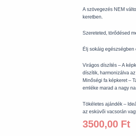
A szövegezés NEM változ
keretben.
Szereteted, törődésed 
Élj sokáig egészségben
Virágos díszítés – A kép
díszítik, harmonizálva a
Minőségi fa képkeret – T
emléke marad a nagy na
Tökéletes ajándék – Ide
az esküvői vacsorán vagy
3500,00
Ft