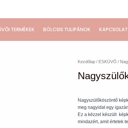
ÜVŐI TERMÉKEK
BÖLCSIS TULIPÁNOK
KAPCSOLAT
Nagyszülőköszöntő
Kezdőlap
/
ESKÜVŐ
/ Nag
képkeret
Nagyszülők
mennyiség
Nagyszülőköszöntő képke
meg nagyidat egy igazá
Ez a kézzel készült kép
mindazért, amit értetek te