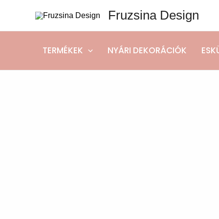
Skip
Fruzsina Design
to
content
TERMÉKEK
NYÁRI DEKORÁCIÓK
ESK