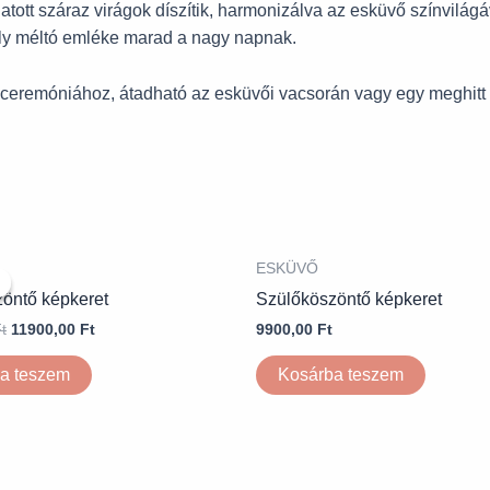
tott száraz virágok díszítik, harmonizálva az esküvő színvilágá
ely méltó emléke marad a nagy napnak.
 ceremóniához, átadható az esküvői vacsorán vagy egy meghitt 
ESKÜVŐ
öntő képkeret
Szülőköszöntő képkeret
t
11900,00
Ft
9900,00
Ft
a teszem
Kosárba teszem