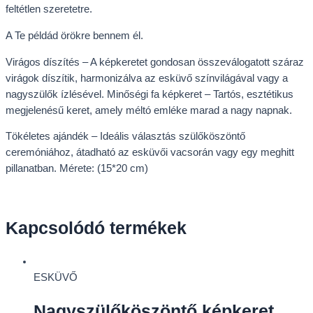
feltétlen szeretetre.
A Te példád örökre bennem él.
Virágos díszítés – A képkeretet gondosan összeválogatott száraz
virágok díszítik, harmonizálva az esküvő színvilágával vagy a
nagyszülők ízlésével. Minőségi fa képkeret – Tartós, esztétikus
megjelenésű keret, amely méltó emléke marad a nagy napnak.
Tökéletes ajándék – Ideális választás szülőköszöntő
ceremóniához, átadható az esküvői vacsorán vagy egy meghitt
pillanatban. Mérete: (15*20 cm)
Kapcsolódó termékek
ESKÜVŐ
Nagyszülőköszöntő képkeret