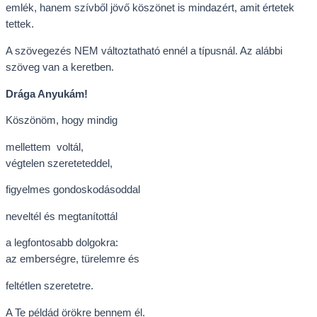
emlék, hanem szívből jövő köszönet is mindazért, amit értetek
tettek.
A szövegezés NEM változtatható ennél a típusnál. Az alábbi
szöveg van a keretben.
Drága Anyukám!
Köszönöm, hogy mindig
mellettem voltál,
végtelen szereteteddel,
figyelmes gondoskodásoddal
neveltél és megtanítottál
a legfontosabb dolgokra:
az emberségre, türelemre és
feltétlen szeretetre.
A Te példád örökre bennem él.