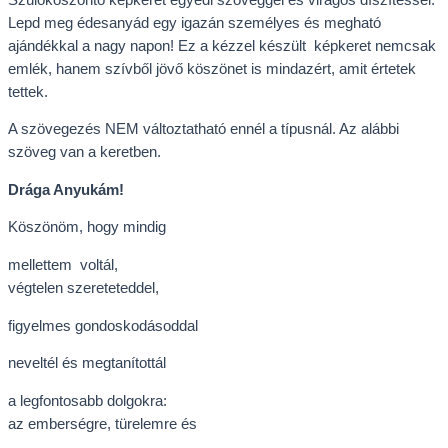
Lepd meg édesanyád egy igazán személyes és megható
ajándékkal a nagy napon! Ez a kézzel készült képkeret nemcsak
emlék, hanem szívből jövő köszönet is mindazért, amit értetek
tettek.
A szövegezés NEM változtatható ennél a típusnál. Az alábbi
szöveg van a keretben.
Drága Anyukám!
Köszönöm, hogy mindig
mellettem voltál,
végtelen szereteteddel,
figyelmes gondoskodásoddal
neveltél és megtanítottál
a legfontosabb dolgokra:
az emberségre, türelemre és