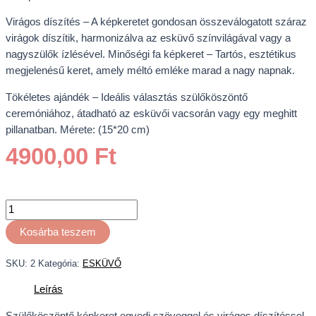
Virágos díszítés – A képkeretet gondosan összeválogatott száraz
virágok díszítik, harmonizálva az esküvő színvilágával vagy a
nagyszülők ízlésével. Minőségi fa képkeret – Tartós, esztétikus
megjelenésű keret, amely méltó emléke marad a nagy napnak.
Tökéletes ajándék – Ideális választás szülőköszöntő
ceremóniához, átadható az esküvői vacsorán vagy egy meghitt
pillanatban. Mérete: (15*20 cm)
4900,00
Ft
Kosárba teszem
SKU:
2
Kategória:
ESKÜVŐ
Leírás
Szülőköszöntő képkeret egyedi szöveggel és virágos díszítéssel.