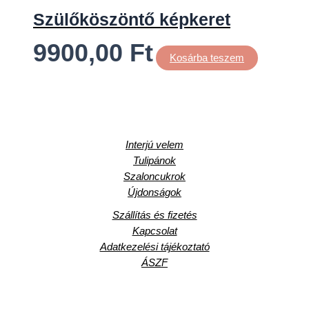
Szülőköszöntő képkeret
9900,00
Ft
Kosárba teszem
Interjú velem
Tulipánok
Szaloncukrok
Újdonságok
Szállítás és fizetés
Kapcsolat
Adatkezelési tájékoztató
ÁSZF