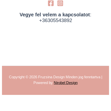
Vegye fel velem a kapcsolatot
:
+36305543892
Copyright © 2026 Fruzsina Design Minden jog fenntartva |
Powered by
Nirobel Design