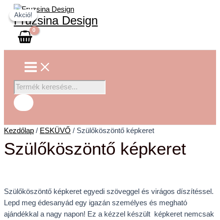
Main
Skip
Szülőköszöntő
Products
Menu
Akció!
Akció!
to
képkeret
search
Fruzsina Design
content
mennyiség
Kezdőlap
/
ESKÜVŐ
/ Szülőköszöntő képkeret
Szülőköszöntő képkeret
Szülőköszöntő képkeret egyedi szöveggel és virágos díszítéssel.
Lepd meg édesanyád egy igazán személyes és megható
ajándékkal a nagy napon! Ez a kézzel készült képkeret nemcsak