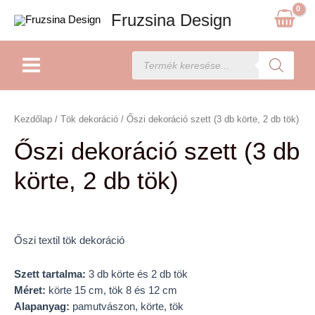
Skip
Fruzsina Design
to
content
Main
Products
search
Menu
Őszi
dekoráció
Kezdőlap
/
Tök dekoráció
/ Őszi dekoráció szett (3 db körte, 2 db tök)
szett
Őszi dekoráció szett (3 db
(3
db
körte, 2 db tök)
körte,
2
db
tök)
Őszi textil tök dekoráció
mennyiség
Szett tartalma:
3 db körte és 2 db tök
Méret:
körte 15 cm, tök 8 és 12 cm
Alapanyag:
pamutvászon, körte, tök