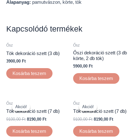
Alapanyag:
pamutvászon, körte, tök
Kapcsolódó termékek
Ősz
Ősz
Őszi dekoráció szett (3 db
Tök dekoráció szett (3 db)
körte, 2 db tök)
3900,00
Ft
5900,00
Ft
Kosárba teszem
Kosárba teszem
Ősz
Ősz
Akció!
Akció!
Akció!
Akció!
Tök dekoráció szett (7 db)
Tök dekoráció szett (7 db)
9100,00
Ft
8190,00
Ft
9100,00
Ft
8190,00
Ft
Kosárba teszem
Kosárba teszem