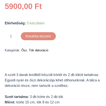
5900,00
Ft
Elérhetőség:
5 készleten
Kosárba teszem
Kategóriák:
Ősz
,
Tök dekoráció
Leírás
A szett 3 darab textilből készült körtét és 2 db tököt tartalmaz.
Egyedi nyári és őszi dekorációja lehet otthonunknak. A tálca a
dekoráció része, nem tartozik a szetthez.
Szett tartalma:
3 db körte és 2 db tök
Méret:
körte 15 cm, tök 8 és 12 cm