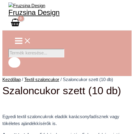
Main
Skip
Szaloncukor
Products
Menu
to
szett
search
Fruzsina Design
content
(10
db)
mennyiség
Kezdőlap
/
Textil szaloncukor
/ Szaloncukor szett (10 db)
Szaloncukor szett (10 db)
Egyedi textil szaloncukrok eladók karácsonyfadísznek vagy
tökéletes ajándékkísérők is.