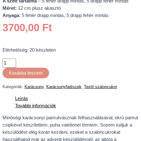
A szett tartalma
– 5 fehér drapp mintás, 5 drapp fehér mintás
Méret:
12 cm plusz akasztó
Anyaga
: 5 fehér drapp mintás, 5 drapp fehér mintás
3700,00
Ft
Elérhetőség:
20 készleten
Kosárba teszem
Kategóriák:
Karácsony
,
Karácsonyfadíszek
,
Textil szaloncukor
Leírás
További információk
Minőségi karácsonyi pamutvásznak felhasználásával, ekrü pamut
csipkével készítettem, puha vatelinnel tömtem. Sosem tudjuk a
készülődést elég korán kezdeni, ezeket a szaloncukrokat
használhatod már az adventi készülődésnél, az ajtóra a