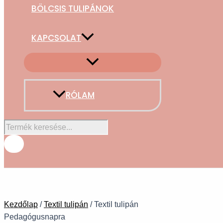
BÖLCSIS TULIPÁNOK
KAPCSOLAT
RÓLAM
Kezdőlap
/
Textil tulipán
/ Textil tulipán
Pedagógusnapra