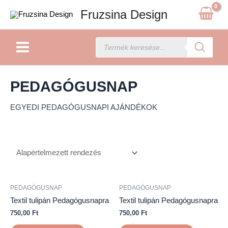
Skip
Fruzsina Design
to
content
Main
Products
search
Menu
PEDAGÓGUSNAP
EGYEDI PEDAGÓGUSNAPI AJÁNDÉKOK
PEDAGÓGUSNAP
PEDAGÓGUSNAP
Textil tulipán Pedagógusnapra
Textil tulipán Pedagógusnapra
750,00
Ft
750,00
Ft