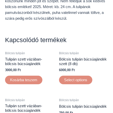
köszönünk minden jót és szépet. Nem feledjük a sok kedves
bölcsis emléket! 2025. Méret: kb. 24 cm. A tulipánok
pamutvászonból készülnek, puha vatelinnel vannak töltve, a
szára pedig erős szívószálból készül.
Kapcsolódó termékek
Bölcsis tulipán
Bölcsis tulipán
Tulipán szett vázában-
Bölcsis tulipán búcsúajándék
bölcsis búcsúajándék
szett (8 db)
3000,00
Ft
6000,00
Ft
Kosárba teszem
Select options
Bölcsis tulipán
Bölcsis tulipán
Tulipán szett vázában-
Bölcsis tulipán búcsúajándék
bölcsis búcsúajándék
750,00
Ft