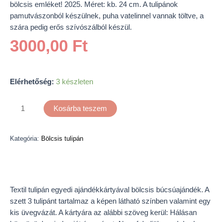
bölcsis emléket! 2025. Méret: kb. 24 cm. A tulipánok
pamutvászonból készülnek, puha vatelinnel vannak töltve, a
szára pedig erős szívószálból készül.
3000,00
Ft
Elérhetőség:
3 készleten
Kosárba teszem
Kategória:
Bölcsis tulipán
Leírás
Textil tulipán egyedi ajándékkártyával bölcsis búcsúajándék. A
szett 3 tulipánt tartalmaz a képen látható színben valamint egy
kis üvegvázát. A kártyára az alábbi szöveg kerül: Hálásan