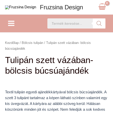
Skip
Fruzsina Design
to
content
Main
Products
search
Menu
Tulipán
szett
Kezdőlap
/
Bölcsis tulipán
/ Tulipán szett vázában- bölcsis
vázában-
búcsúajándék
bölcsis
Tulipán szett vázában-
búcsúajándék
mennyiség
bölcsis búcsúajándék
Textil tulipán egyedi ajándékkártyával bölcsis búcsúajándék. A
szett 3 tulipánt tartalmaz a képen látható színben valamint egy
kis üvegvázát. A kártyára az alábbi szöveg kerül: Hálásan
köszönünk minden jót és szépet. Nem feledjük a sok kedves